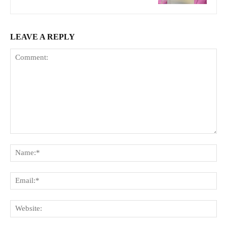
LEAVE A REPLY
Comment:
Na
Ema
Web