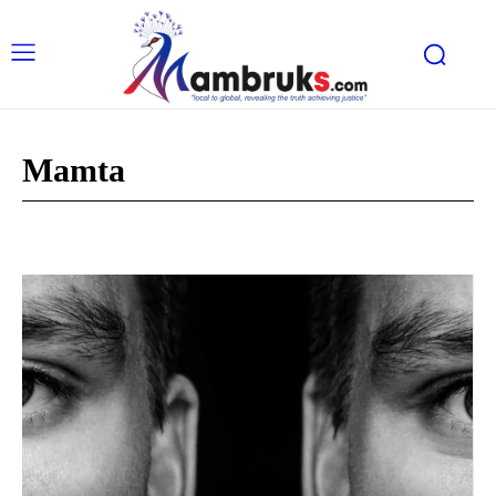
Mamta
Anim Ha
Bomberay
Domberay
La Pago
Meepago