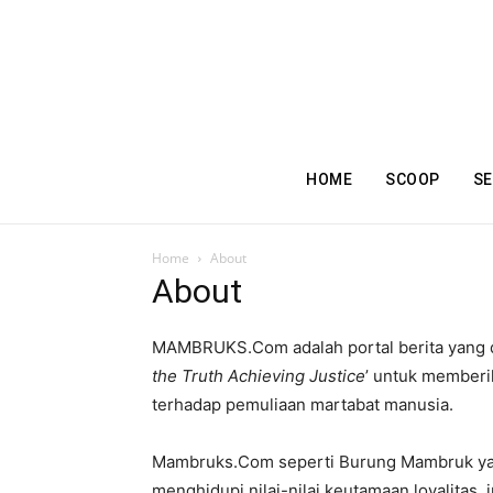
HOME
SCOOP
SE
Home
About
About
MAMBRUKS.Com adalah portal berita yang d
the Truth Achieving Justice
’ untuk memberik
terhadap pemuliaan martabat manusia.
Mambruks.Com seperti Burung Mambruk yang 
menghidupi nilai-nilai keutamaan loyalitas,