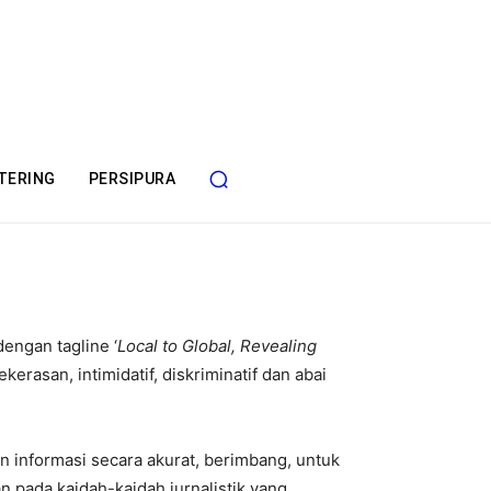
TERING
PERSIPURA
engan tagline ‘
Local to Global, Revealing
rasan, intimidatif, diskriminatif dan abai
 informasi secara akurat, berimbang, untuk
n pada kaidah-kaidah jurnalistik yang