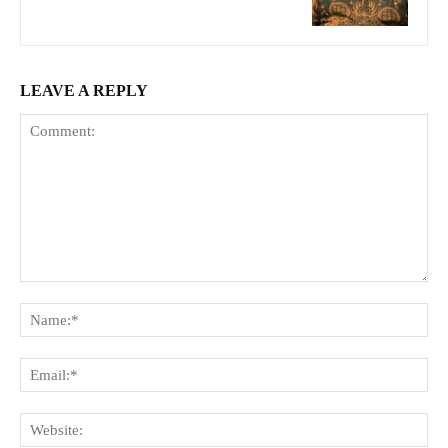
LEAVE A REPLY
Comment:
Na
Ema
Web