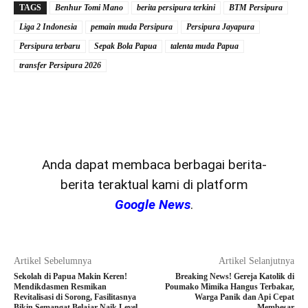
TAGS
Benhur Tomi Mano
berita persipura terkini
BTM Persipura
Liga 2 Indonesia
pemain muda Persipura
Persipura Jayapura
Persipura terbaru
Sepak Bola Papua
talenta muda Papua
transfer Persipura 2026
Anda dapat membaca berbagai berita-
berita teraktual kami di platform
Google News
.
Artikel Sebelumnya
Artikel Selanjutnya
Sekolah di Papua Makin Keren!
Breaking News! Gereja Katolik di
Mendikdasmen Resmikan
Poumako Mimika Hangus Terbakar,
Revitalisasi di Sorong, Fasilitasnya
Warga Panik dan Api Cepat
Bikin Semangat Belajar Naik Level
Membesar