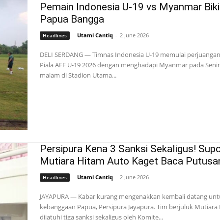
Pemain Indonesia U-19 vs Myanmar Bik
Papua Bangga
Utami Cantiq
-
2 June 2026
Headlines
DELI SERDANG — Timnas Indonesia U-19 memulai perjuangann
Piala AFF U-19 2026 dengan menghadapi Myanmar pada Senin
malam di Stadion Utama...
Persipura Kena 3 Sanksi Sekaligus! Supo
Mutiara Hitam Auto Kaget Baca Putusan
Utami Cantiq
-
2 June 2026
Headlines
JAYAPURA — Kabar kurang mengenakkan kembali datang unt
kebanggaan Papua, Persipura Jayapura. Tim berjuluk Mutiara 
dijatuhi tiga sanksi sekaligus oleh Komite...