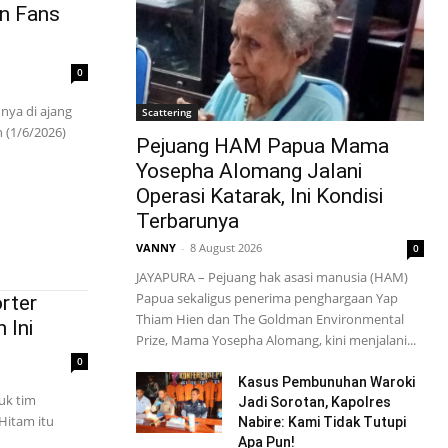
in Fans
0
ya di ajang
Scattering
 (1/6/2026)
Pejuang HAM Papua Mama
Yosepha Alomang Jalani
Operasi Katarak, Ini Kondisi
Terbarunya
VANNY
-
8 August 2026
0
JAYAPURA – Pejuang hak asasi manusia (HAM)
Papua sekaligus penerima penghargaan Yap
rter
Thiam Hien dan The Goldman Environmental
 Ini
Prize, Mama Yosepha Alomang, kini menjalani...
0
Kasus Pembunuhan Waroki
uk tim
Jadi Sorotan, Kapolres
Hitam itu
Nabire: Kami Tidak Tutupi
Apa Pun!