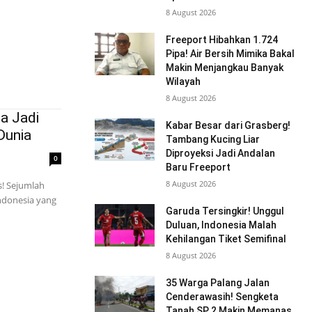
8 August 2026
Freeport Hibahkan 1.724
Pipa! Air Bersih Mimika Bakal
Makin Menjangkau Banyak
Wilayah
8 August 2026
a Jadi
Kabar Besar dari Grasberg!
Dunia
Tambang Kucing Liar
Diproyeksi Jadi Andalan
0
Baru Freeport
8 August 2026
s! Sejumlah
ndonesia yang
Garuda Tersingkir! Unggul
Duluan, Indonesia Malah
Kehilangan Tiket Semifinal
8 August 2026
35 Warga Palang Jalan
Cenderawasih! Sengketa
Tanah SP 2 Makin Memanas