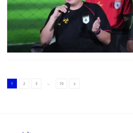
...
1
2
3
10