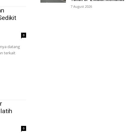
7 August 2026
an
edikit
0
rnya datang
n terkait
r
latih
0