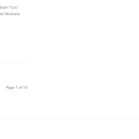
kan “cuci
en Mutiara
Page 1 of 10