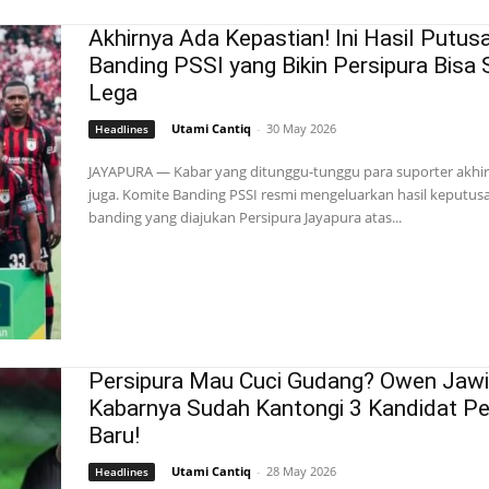
Akhirnya Ada Kepastian! Ini Hasil Putus
Banding PSSI yang Bikin Persipura Bisa S
Lega
Utami Cantiq
-
30 May 2026
Headlines
JAYAPURA — Kabar yang ditunggu-tunggu para suporter akhi
juga. Komite Banding PSSI resmi mengeluarkan hasil keputusa
banding yang diajukan Persipura Jayapura atas...
Persipura Mau Cuci Gudang? Owen Jawi
Kabarnya Sudah Kantongi 3 Kandidat Pe
Baru!
Utami Cantiq
-
28 May 2026
Headlines