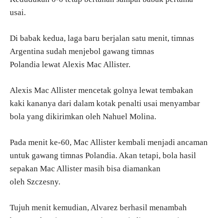
usai.
Di babak kedua, laga baru berjalan satu menit, timnas
Argentina sudah menjebol gawang timnas
Polandia lewat Alexis Mac Allister.
Alexis Mac Allister mencetak golnya lewat tembakan
kaki kananya dari dalam kotak penalti usai menyambar
bola yang dikirimkan oleh Nahuel Molina.
Pada menit ke-60, Mac Allister kembali menjadi ancaman
untuk gawang timnas Polandia. Akan tetapi, bola hasil
sepakan Mac Allister masih bisa diamankan
oleh Szczesny.
Tujuh menit kemudian, Alvarez berhasil menambah