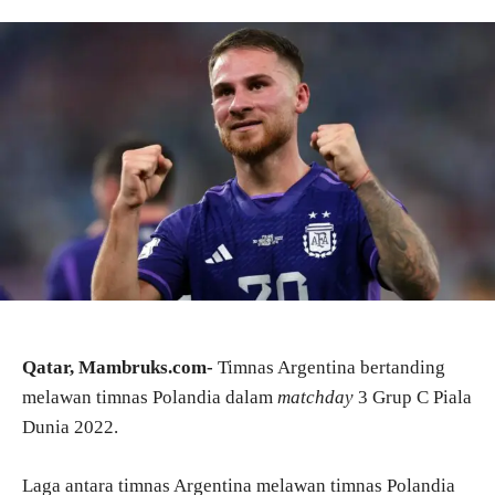
Qatar, Mambruks.com-
Timnas Argentina bertanding
melawan timnas Polandia dalam
matchday
3 Grup C Piala
Dunia 2022.
Laga antara timnas Argentina melawan timnas Polandia