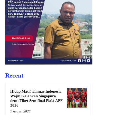
Recent
Hidup Mati! Timnas Indonesia
Wajib Kalahkan Singapura
demi Tiket Semifinal Piala AFF
2026
7 August 2026