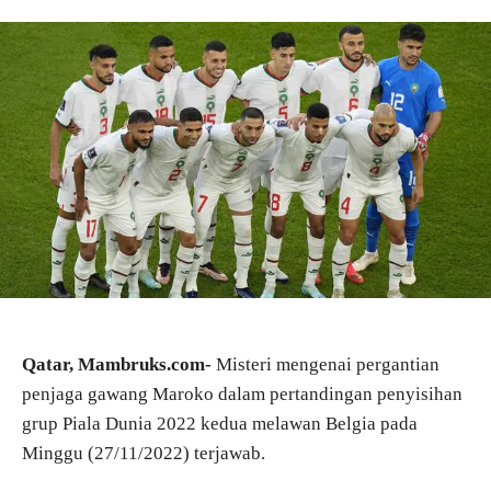
Qatar, Mambruks.com-
Misteri mengenai pergantian
penjaga gawang Maroko dalam pertandingan penyisihan
grup Piala Dunia 2022 kedua melawan Belgia pada
Minggu (27/11/2022) terjawab.