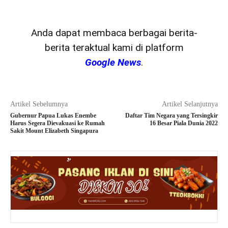
Anda dapat membaca berbagai berita-
berita teraktual kami di platform
Google News
.
Artikel Sebelumnya
Artikel Selanjutnya
Gubernur Papua Lukas Enembe
Daftar Tim Negara yang Tersingkir
Harus Segera Dievakuasi ke Rumah
16 Besar Piala Dunia 2022
Sakit Mount Elizabeth Singapura