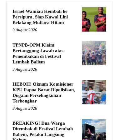
Israel Wamiau Kembali ke
Persipura, Siap Kawal Lini
Belakang Mutiara Hitam
9 August 2026
TPNPB-OPM Klaim
Bertanggung Jawab atas
Penembakan di Festival
Lembah Baliem
9 August 2026
HEBOH! Oknum Komisioner
KPU Papua Barat Dipolisikan,
Dugaan Perselingkuhan
Terbongkar
9 August 2026
BREAKING! Dua Warga
Ditembak di Festival Lembah
Baliem, Pelaku Langsung