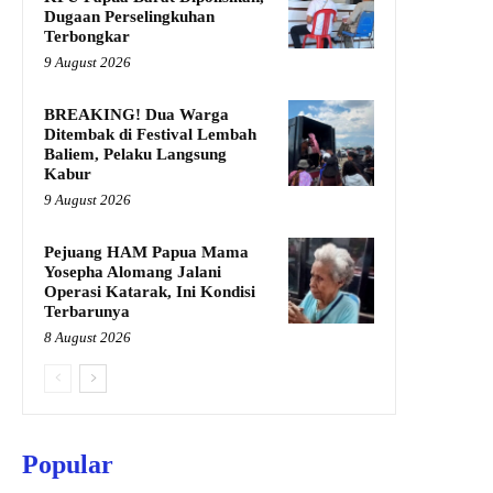
Dugaan Perselingkuhan
Terbongkar
9 August 2026
BREAKING! Dua Warga
Ditembak di Festival Lembah
Baliem, Pelaku Langsung
Kabur
9 August 2026
Pejuang HAM Papua Mama
Yosepha Alomang Jalani
Operasi Katarak, Ini Kondisi
Terbarunya
8 August 2026
Popular