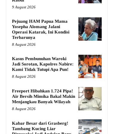
Kabur
9 August 2026
Pejuang HAM Papua Mama
Yosepha Alomang Jalani
Operasi Katarak, Ini Kondisi
Terbarunya
8 August 2026
Kasus Pembunuhan Waroki
Jadi Sorotan, Kapolres Nabire:
Kami Tidak Tutupi Apa Pun!
8 August 2026
Freeport Hibahkan 1.724 Pipa!
Air Bersih Mimika Bakal Makin
Menjangkau Banyak Wilayah
8 August 2026
Kabar Besar dari Grasberg!
Tambang Kucing Liar