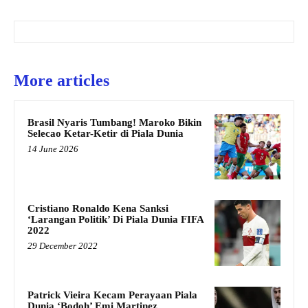
More articles
Brasil Nyaris Tumbang! Maroko Bikin
Selecao Ketar-Ketir di Piala Dunia
14 June 2026
Cristiano Ronaldo Kena Sanksi
‘Larangan Politik’ Di Piala Dunia FIFA
2022
29 December 2022
Patrick Vieira Kecam Perayaan Piala
Dunia ‘Bodoh’ Emi Martinez