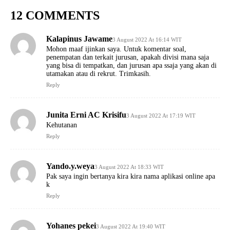
12 COMMENTS
Kalapinus Jawame
3 August 2022 At 16:14 WIT
Mohon maaf ijinkan saya. Untuk komentar soal,
penempatan dan terkait jurusan, apakah divisi mana saja
yang bisa di tempatkan, dan jurusan apa ssaja yang akan di
utamakan atau di rekrut. Trimkasih.
Reply
Junita Erni AC Krisifu
3 August 2022 At 17:19 WIT
Kehutanan
Reply
Yando.y.weya
3 August 2022 At 18:33 WIT
Pak saya ingin bertanya kira kira nama aplikasi online apa
k
Reply
Yohanes pekei
3 August 2022 At 19:40 WIT