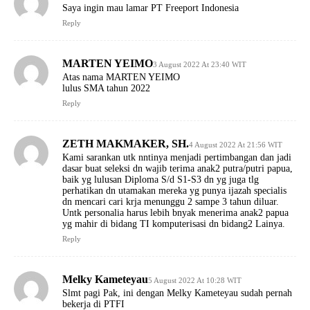
Saya ingin mau lamar PT Freeport Indonesia
Reply
MARTEN YEIMO
3 August 2022 At 23:40 WIT
Atas nama MARTEN YEIMO
lulus SMA tahun 2022
Reply
ZETH MAKMAKER, SH.
4 August 2022 At 21:56 WIT
Kami sarankan utk nntinya menjadi pertimbangan dan jadi
dasar buat seleksi dn wajib terima anak2 putra/putri papua,
baik yg lulusan Diploma S/d S1-S3 dn yg juga tlg
perhatikan dn utamakan mereka yg punya ijazah specialis
dn mencari cari krja menunggu 2 sampe 3 tahun diluar.
Untk personalia harus lebih bnyak menerima anak2 papua
yg mahir di bidang TI komputerisasi dn bidang2 Lainya.
Reply
Melky Kameteyau
5 August 2022 At 10:28 WIT
Slmt pagi Pak, ini dengan Melky Kameteyau sudah pernah
bekerja di PTFI