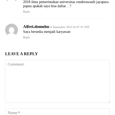
2018 ilmu pemerintahan universitas cenderawasih jayapura
papua apakah saya bisa daftar…?
Reply
Alfret.domuhu
16 September 2022 At 07:31 WIT
Saya bersedia menjadi karyawan
Reply
LEAVE A REPLY
Comment:
Na