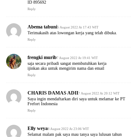
ID 895692
Reply
Abema tabuni
5 August 2022 At 17:43 WIT
Terimakasih atas lowongan kerja yang telah dibuka.
Reply
frengki murib
7 August 2022 At 19:41 WIT
saja secara pribadi sangat membutuhkan kerja
ijinkan aku untuk mengirim nama dan email
Reply
CHARIS DAMAS ADII
7 August 2022 At 20:12 WIT
Saya ingin mendaftarkan diri saya untuk melamar ke PT
Frefort Indonesia
Reply
Elly weya
8 August 2022 At 23:06 WIT
Selamat malam pak saya mau tanya saya lulusan tahun