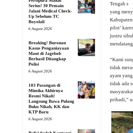
Persipura Makin
Tengah s
Serius! 30 Pemain
Jalani Medical Check-
yang menye
Up Sebelum TC
Kabupaten 
Boyolali
pilot’ kar
6 August 2026
justru sib
Breaking! Buronan
mendatang
Kasus Penganiayaan
Maut di Jagebob
Berhasil Ditangkap
“Kami sun
Polisi
tidak mera
6 August 2026
ayam yang 
tidak ada 
103 Pasangan di
Mimika Akhirnya
masyarakat
Resmi Nikah!
pribadi,” 
Langsung Bawa Pulang
Buku Nikah, KK dan
KTP Baru
6 August 2026