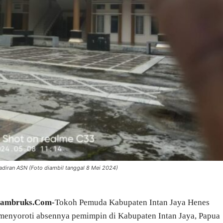
adiran ASN (Foto diambil tanggal 8 Mei 2024)
Mambruks.Com-
Tokoh Pemuda Kabupaten Intan Jaya Henes
enyoroti absennya pemimpin di Kabupaten Intan Jaya, Papua