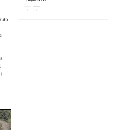
auto
a
ka
i
i