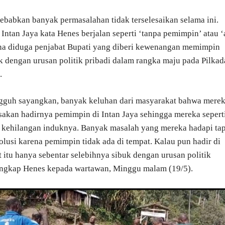
babkan banyak permasalahan tidak terselesaikan selama ini.
Intan Jaya kata Henes berjalan seperti ‘tanpa pemimpin’ atau ‘
ena diduga penjabat Bupati yang diberi kewenangan memimpin
uk dengan urusan politik pribadi dalam rangka maju pada Pilkad
.
gguh sayangkan, banyak keluhan dari masyarakat bahwa mere
sakan hadirnya pemimpin di Intan Jaya sehingga mereka sepert
kehilangan induknya. Banyak masalah yang mereka hadapi tap
solusi karena pemimpin tidak ada di tempat. Kalau pun hadir di
 itu hanya sebentar selebihnya sibuk dengan urusan politik
ungkap Henes kepada wartawan, Minggu malam (19/5).