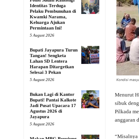
Polisi Sudah Kantongi
Identitas Terduga
Pelaku Pembunuhan di
Kwamki Narama,
Keluarga Ajukan
Permintaan Ini!
5 August 2026
Bupati Jayapura Turun
Tangan! Sengketa
Lahan SD Lentera
Harapan Ditargetkan
Selesai 3 Pekan
5 August 2026
Kondisi masya
Menurut He
Bukan Lagi di Kantor
Bupati! Pantai Kalkote
sibuk deng
Jadi Pusat Upacara 17
Pilkada me
Agustus 2026 di
Jayapura
anggaran d
5 August 2026
“Misalnya 
Makan MBG Berujung