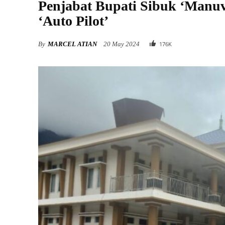
Penjabat Bupati Sibuk ‘Manuv
‘Auto Pilot’
By
MARCEL ATIAN
20 May 2024
176
K