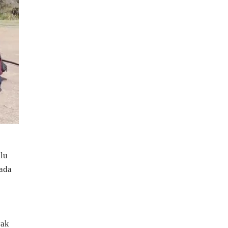
alu
pada
yak