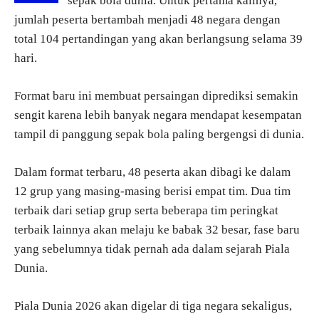
sepak bola dunia. Untuk pertama kalinya,
jumlah peserta bertambah menjadi 48 negara dengan
total 104 pertandingan yang akan berlangsung selama 39
hari.
Format baru ini membuat persaingan diprediksi semakin
sengit karena lebih banyak negara mendapat kesempatan
tampil di panggung sepak bola paling bergengsi di dunia.
Dalam format terbaru, 48 peserta akan dibagi ke dalam
12 grup yang masing-masing berisi empat tim. Dua tim
terbaik dari setiap grup serta beberapa tim peringkat
terbaik lainnya akan melaju ke babak 32 besar, fase baru
yang sebelumnya tidak pernah ada dalam sejarah Piala
Dunia.
Piala Dunia 2026 akan digelar di tiga negara sekaligus,