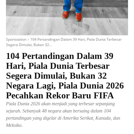
Sportstation
104 Pertandingan Dalam 39 Hari, Piala Dunia Terbesar
Segera Dimulai, Bukan 32...
104 Pertandingan Dalam 39
Hari, Piala Dunia Terbesar
Segera Dimulai, Bukan 32
Negara Lagi, Piala Dunia 2026
Pecahkan Rekor Baru FIFA
Piala Dunia 2026 akan menjadi yang terbesar sepanjang
sejarah. Sebanyak 48 negara akan bersaing dalam 104
pertandingan yang digelar di Amerika Serikat, Kanada, dan
Meksiko.