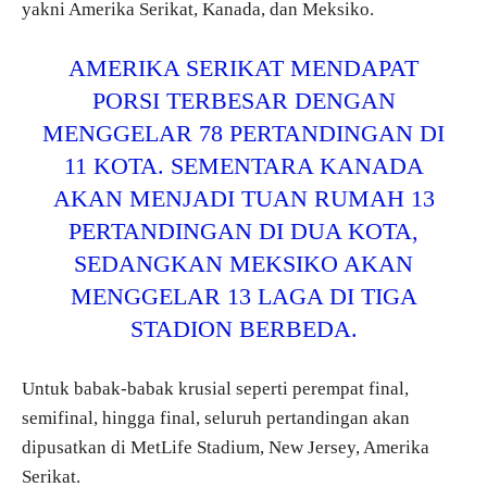
yakni Amerika Serikat, Kanada, dan Meksiko.
AMERIKA SERIKAT MENDAPAT
PORSI TERBESAR DENGAN
MENGGELAR 78 PERTANDINGAN DI
11 KOTA. SEMENTARA KANADA
AKAN MENJADI TUAN RUMAH 13
PERTANDINGAN DI DUA KOTA,
SEDANGKAN MEKSIKO AKAN
MENGGELAR 13 LAGA DI TIGA
STADION BERBEDA.
Untuk babak-babak krusial seperti perempat final,
semifinal, hingga final, seluruh pertandingan akan
dipusatkan di MetLife Stadium, New Jersey, Amerika
Serikat.