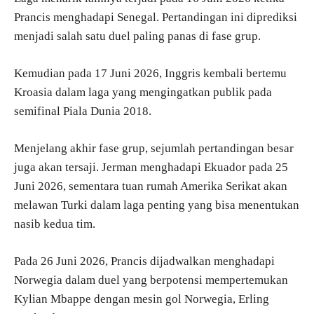
Prancis menghadapi Senegal. Pertandingan ini diprediksi
menjadi salah satu duel paling panas di fase grup.
Kemudian pada 17 Juni 2026, Inggris kembali bertemu
Kroasia dalam laga yang mengingatkan publik pada
semifinal Piala Dunia 2018.
Menjelang akhir fase grup, sejumlah pertandingan besar
juga akan tersaji. Jerman menghadapi Ekuador pada 25
Juni 2026, sementara tuan rumah Amerika Serikat akan
melawan Turki dalam laga penting yang bisa menentukan
nasib kedua tim.
Pada 26 Juni 2026, Prancis dijadwalkan menghadapi
Norwegia dalam duel yang berpotensi mempertemukan
Kylian Mbappe dengan mesin gol Norwegia, Erling