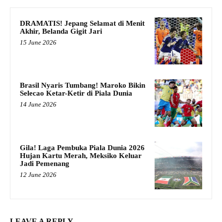
DRAMATIS! Jepang Selamat di Menit
Akhir, Belanda Gigit Jari
15 June 2026
Brasil Nyaris Tumbang! Maroko Bikin
Selecao Ketar-Ketir di Piala Dunia
14 June 2026
Gila! Laga Pembuka Piala Dunia 2026
Hujan Kartu Merah, Meksiko Keluar
Jadi Pemenang
12 June 2026
LEAVE A REPLY