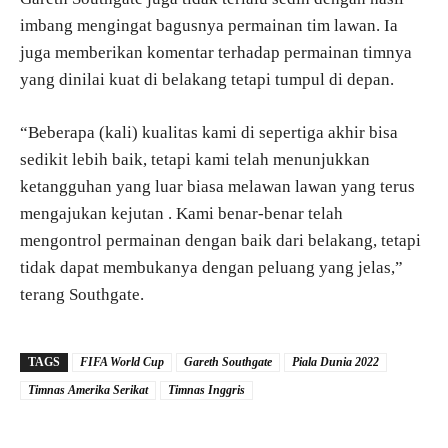
imbang mengingat bagusnya permainan tim lawan. Ia
juga memberikan komentar terhadap permainan timnya
yang dinilai kuat di belakang tetapi tumpul di depan.
“Beberapa (kali) kualitas kami di sepertiga akhir bisa
sedikit lebih baik, tetapi kami telah menunjukkan
ketangguhan yang luar biasa melawan lawan yang terus
mengajukan kejutan . Kami benar-benar telah
mengontrol permainan dengan baik dari belakang, tetapi
tidak dapat membukanya dengan peluang yang jelas,”
terang Southgate.
TAGS
FIFA World Cup
Gareth Southgate
Piala Dunia 2022
Timnas Amerika Serikat
Timnas Inggris