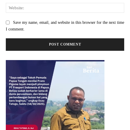
Web
Save my name, email, and website in this browser for the next time
I comment.