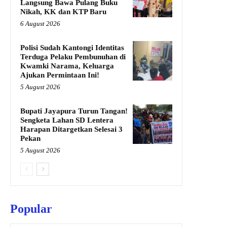
Langsung Bawa Pulang Buku
Nikah, KK dan KTP Baru
6 August 2026
Polisi Sudah Kantongi Identitas
Terduga Pelaku Pembunuhan di
Kwamki Narama, Keluarga
Ajukan Permintaan Ini!
5 August 2026
Bupati Jayapura Turun Tangan!
Sengketa Lahan SD Lentera
Harapan Ditargetkan Selesai 3
Pekan
5 August 2026
Popular