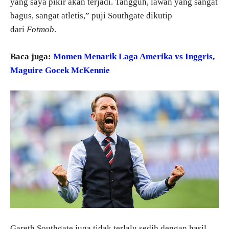
yang saya pikir akan terjadi. Tangguh, lawan yang sangat
bagus, sangat atletis,” puji Southgate dikutip
dari
Fotmob
.
Baca juga:
Momen Menarik Laga Amerika vs Inggris,
Maguire Gocek McKennie
Gareth Southgate juga tidak terlalu sedih dengan hasil