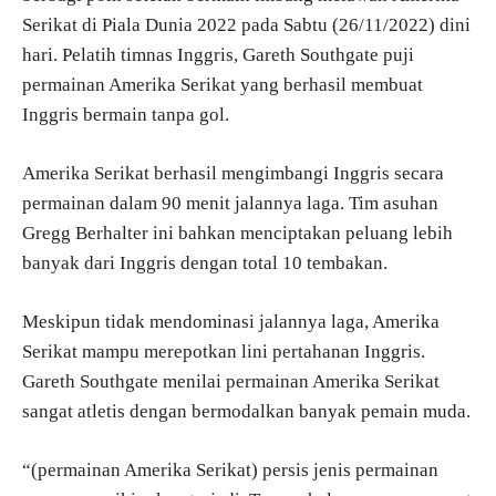
Serikat di Piala Dunia 2022 pada Sabtu (26/11/2022) dini
hari. Pelatih timnas Inggris, Gareth Southgate puji
permainan Amerika Serikat yang berhasil membuat
Inggris bermain tanpa gol.
Amerika Serikat berhasil mengimbangi Inggris secara
permainan dalam 90 menit jalannya laga. Tim asuhan
Gregg Berhalter ini bahkan menciptakan peluang lebih
banyak dari Inggris dengan total 10 tembakan.
Meskipun tidak mendominasi jalannya laga, Amerika
Serikat mampu merepotkan lini pertahanan Inggris.
Gareth Southgate menilai permainan Amerika Serikat
sangat atletis dengan bermodalkan banyak pemain muda.
“(permainan Amerika Serikat) persis jenis permainan