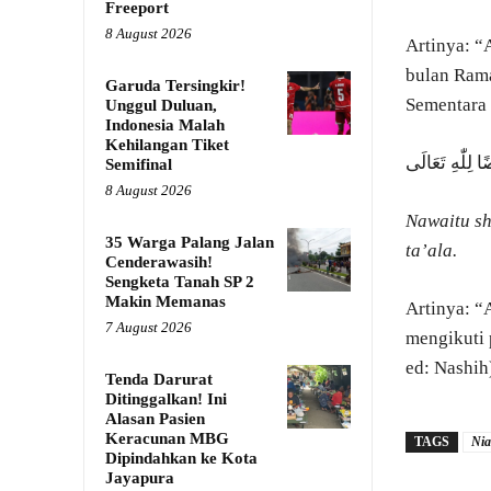
Freeport
8 August 2026
Artinya: “
bulan Rama
Garuda Tersingkir!
Sementara 
Unggul Duluan,
Indonesia Malah
Kehilangan Tiket
 لِلّٰهِ تَعَالَى
Semifinal
8 August 2026
Nawaitu sh
35 Warga Palang Jalan
ta’ala.
Cenderawasih!
Sengketa Tanah SP 2
Makin Memanas
Artinya: “
7 August 2026
mengikuti 
ed: Nashih
Tenda Darurat
Ditinggalkan! Ini
Alasan Pasien
Keracunan MBG
TAGS
Nia
Dipindahkan ke Kota
Jayapura