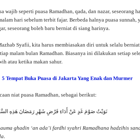
a wajib seperti puasa Ramadhan, qada, dan nazar, seseorang h
 malam hari sebelum terbit fajar. Berbeda halnya puasa sunnah, 
ar, seseorang boleh baru berniat di siang harinya.
azhab Syafii, kita harus membiasakan diri untuk selalu berniat
etiap malam bulan Ramadhan. Biasanya ini dilakukan setiap sel
awih atau ketika makan sahur.
:
5 Tempat Buka Puasa di Jakarta Yang Enak dan Murmer
aan niat puasa Ramadhan, sebagai berikut:
نَوَيْتُ صَوْمَ غَدٍ عَنْ أَدَاءِ فَرْضِ شَهْرِ رَمَضَانَ هَذِهِ السَّنَةِ 
auma ghadin ‘an ada’i fardhi syahri Ramadhana hadzihis sana
la
.