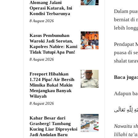
Alomang Jalani
Operasi Katarak, Ini
Dalam puas
Kondisi Terbarunya
berniat di
8 August 2026
lebih longg
Kasus Pembunuhan
Waroki Jadi Sorotan,
Pendapat M
Kapolres Nabire: Kami
Tidak Tutupi Apa Pun!
puasa di s
8 August 2026
shalat tar
Freeport Hibahkan
Baca juga
1.724 Pipa! Air Bersih
Mimika Bakal Makin
Menjangkau Banyak
Adapun bac
Wilayah
8 August 2026
لِلّٰهِ تَعَالَى
Kabar Besar dari
Grasberg! Tambang
Nawaitu sh
Kucing Liar Diproyeksi
lillahi ta’a
Jadi Andalan Baru