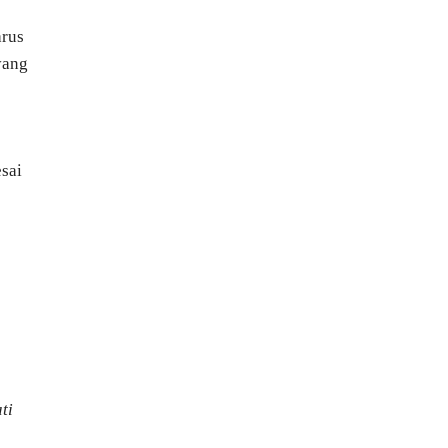
arus
yang
esai
ti