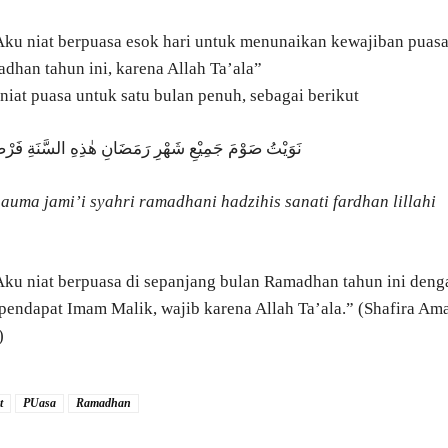
Aku niat berpuasa esok hari untuk menunaikan kewajiban puas
dhan tahun ini, karena Allah Ta’ala”
niat puasa untuk satu bulan penuh, sebagai berikut
نَوَيْتُ صَوْمَ جَمِيْعِ شَهْرِ رَمَضَانِ هٰذِهِ السَّنَةِ فَرْضًا
auma jami’i syahri ramadhani hadzihis sanati fardhan lillahi
Aku niat berpuasa di sepanjang bulan Ramadhan tahun ini deng
pendapat Imam Malik, wajib karena Allah Ta’ala.” (Shafira Ama
)
t
PUasa
Ramadhan