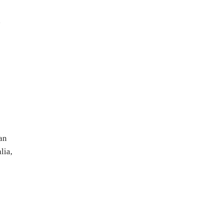
a
an
lia,