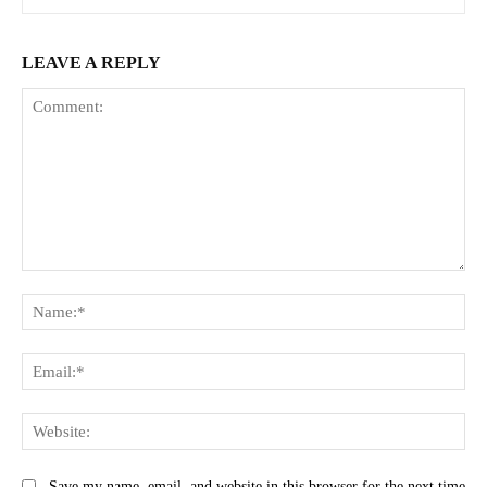
LEAVE A REPLY
Comment:
Na
Ema
Web
Save my name, email, and website in this browser for the next time