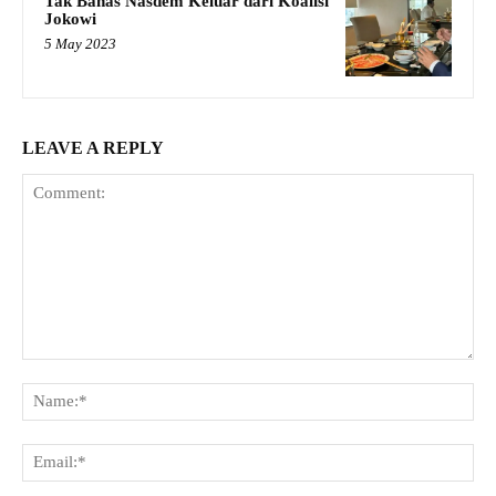
Tak Bahas Nasdem Keluar dari Koalisi
Jokowi
5 May 2023
LEAVE A REPLY
Comment:
Na
Ema