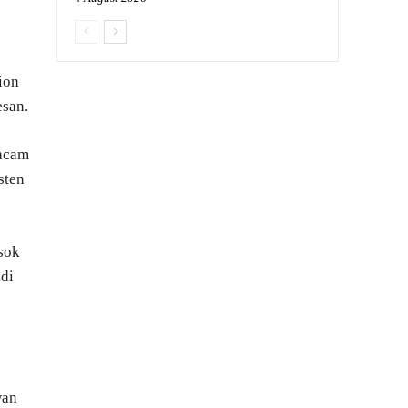
ion
esan.
macam
sten
osok
di
wan