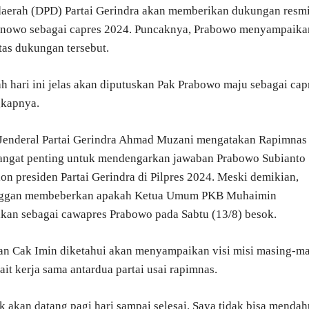
aerah (DPD) Partai Gerindra akan memberikan dukungan resm
anowo sebagai capres 2024. Puncaknya, Prabowo menyampaika
tas dukungan tersebut.
ah hari ini jelas akan diputuskan Pak Prabowo maju sebagai cap
gkapnya.
 Jenderal Partai Gerindra Ahmad Muzani mengatakan Rapimnas
angat penting untuk mendengarkan jawaban Prabowo Subianto
lon presiden Partai Gerindra di Pilpres 2024. Meski demikian,
ggan membeberkan apakah Ketua Umum PKB Muhaimin
ikan sebagai cawapres Prabowo pada Sabtu (13/8) besok.
n Cak Imin diketahui akan menyampaikan visi misi masing-m
ait kerja sama antardua partai usai rapimnas.
 akan datang pagi hari sampai selesai. Saya tidak bisa mendah