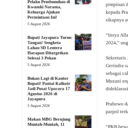
Pelaku Pembunuhan di
pimpinan d
Kwamki Narama,
kepada Pr
Keluarga Ajukan
Permintaan Ini!
sikapnya a
5 August 2026
“Insya All
Bupati Jayapura Turun
2024,” un
Tangan! Sengketa
Lahan SD Lentera
Harapan Ditargetkan
Sekretaris
Selesai 3 Pekan
5 August 2026
Gerindra s
sebagai ca
Bukan Lagi di Kantor
Muzani en
Bupati! Pantai Kalkote
dideklaras
Jadi Pusat Upacara 17
Agustus 2026 di
Jayapura
Prabowo da
5 August 2026
parpol terk
Makan MBG Berujung
Muntah-Muntah, 11
“PKB besok