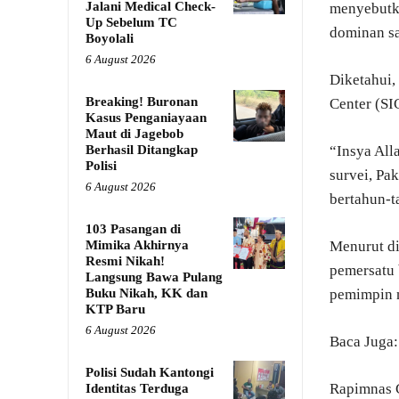
Jalani Medical Check-
menyebutka
Up Sebelum TC
dominan sa
Boyolali
6 August 2026
Diketahui,
Breaking! Buronan
Center (SI
Kasus Penganiayaan
Maut di Jagebob
Berhasil Ditangkap
“Insya All
Polisi
survei, Pa
6 August 2026
bertahun-t
103 Pasangan di
Mimika Akhirnya
Menurut di
Resmi Nikah!
pemersatu 
Langsung Bawa Pulang
Buku Nikah, KK dan
pemimpin n
KTP Baru
6 August 2026
Baca Juga
Polisi Sudah Kantongi
Rapimnas G
Identitas Terduga