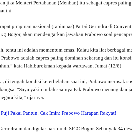
n jika Menteri Pertahanan (Menhan) itu sebagai capres paling
at ini.
 rapat pimpinan nasional (rapimnas) Partai Gerindra di Convent
CC) Bogor, akan mendengarkan jawaban Prabowo soal pencapr
ah, tentu ini adalah momentum emas. Kalau kita liat berbagai 
k Prabowo adalah capres paling dominan sekarang dan itu konsi
ahun,” kata Habiburokman kepada wartawan, Jumat (12/8).
a, di tengah kondisi keterbelahan saat ini, Prabowo merusak s
bangsa. “Saya yakin inilah saatnya Pak Prabowo menang dan ja
egara kita,” ujarnya.
:
Puji Pakai Pantun, Cak Imin: Prabowo Harapan Rakyat!
erindra mulai digelar hari ini di SICC Bogor. Sebanyak 34 de