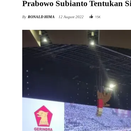
Prabowo Subianto Tentukan Si
By
RONALD HIMA
12 August 2022
15
K