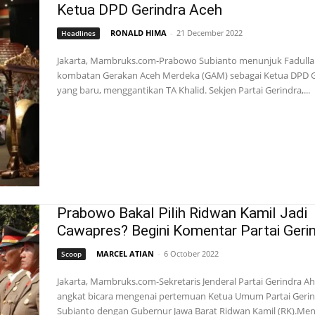
Ketua DPD Gerindra Aceh
RONALD HIMA
-
21 December 2022
Headlines
Jakarta, Mambruks.com-Prabowo Subianto menunjuk Fadulla
kombatan Gerakan Aceh Merdeka (GAM) sebagai Ketua DPD G
yang baru, menggantikan TA Khalid. Sekjen Partai Gerindra,...
Prabowo Bakal Pilih Ridwan Kamil Jadi
Cawapres? Begini Komentar Partai Geri
MARCEL ATIAN
-
6 October 2022
Scoop
Jakarta, Mambruks.com-Sekretaris Jenderal Partai Gerindra 
angkat bicara mengenai pertemuan Ketua Umum Partai Geri
Subianto dengan Gubernur Jawa Barat Ridwan Kamil (RK).Menu