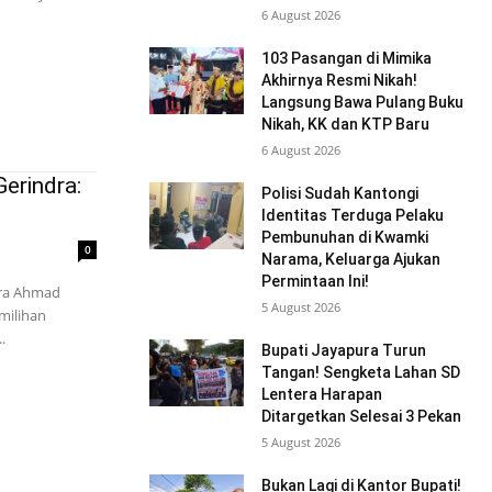
6 August 2026
103 Pasangan di Mimika
Akhirnya Resmi Nikah!
Langsung Bawa Pulang Buku
Nikah, KK dan KTP Baru
6 August 2026
erindra:
Polisi Sudah Kantongi
Identitas Terduga Pelaku
Pembunuhan di Kwamki
0
Narama, Keluarga Ajukan
Permintaan Ini!
dra Ahmad
5 August 2026
milihan
.
Bupati Jayapura Turun
Tangan! Sengketa Lahan SD
Lentera Harapan
Ditargetkan Selesai 3 Pekan
5 August 2026
Bukan Lagi di Kantor Bupati!