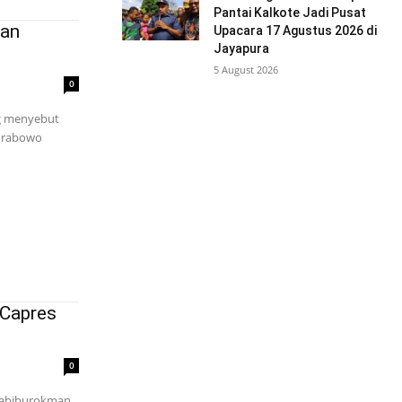
Pantai Kalkote Jadi Pusat
han
Upacara 17 Agustus 2026 di
Jayapura
5 August 2026
0
ng menyebut
 Prabowo
 Capres
0
Habiburokman