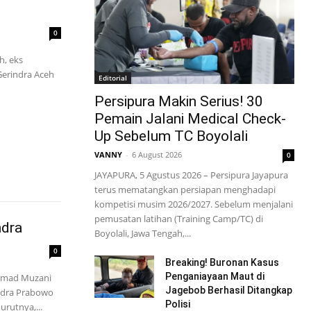
0
h, eks
erindra Aceh
Editorial
Persipura Makin Serius! 30
Pemain Jalani Medical Check-
Up Sebelum TC Boyolali
VANNY
-
6 August 2026
0
JAYAPURA, 5 Agustus 2026 – Persipura Jayapura
terus mematangkan persiapan menghadapi
kompetisi musim 2026/2027. Sebelum menjalani
pemusatan latihan (Training Camp/TC) di
ndra
Boyolali, Jawa Tengah,...
0
Breaking! Buronan Kasus
Penganiayaan Maut di
Ahmad Muzani
Jagebob Berhasil Ditangkap
ndra Prabowo
Polisi
rutnya,...