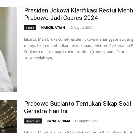
Presiden Jokowi Klarifikasi Restui Men
Prabowo Jadi Capres 2024
MARCEL ATIAN
-
12 August 2022
Scoop
Jakarta, Mambruks.com-Presiden Jokowi menanggapi isu ya
dirinya telah memberikan restu kepada Menteri Pertahanan
Subianto maju sebagai calon presiden (capres) pada Pilpres
2024."Istilahnya,...
Prabowo Subianto Tentukan Sikap Soal
Gerindra Hari Ini
RONALD HIMA
-
12 August 2022
Headlines
Jakarta, Mambruks.com-Wakil Ketua Umum Partai Gerindra 