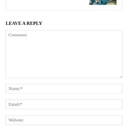
LEAVE A REPLY
Comment:
Na
Ema
Web