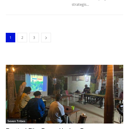
strategis...
1
2
3
Seven Tribes