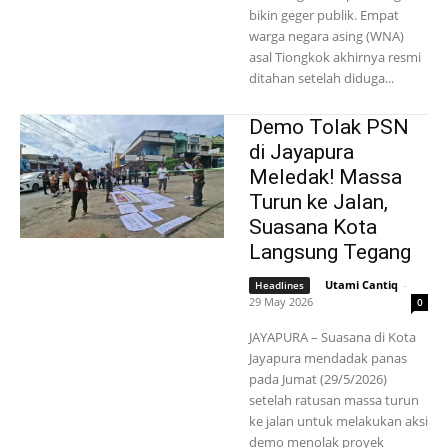
bikin geger publik. Empat
warga negara asing (WNA)
asal Tiongkok akhirnya resmi
ditahan setelah diduga...
Demo Tolak PSN
di Jayapura
Meledak! Massa
Turun ke Jalan,
Suasana Kota
Langsung Tegang
Utami Cantiq
-
Headlines
29 May 2026
0
JAYAPURA – Suasana di Kota
Jayapura mendadak panas
pada Jumat (29/5/2026)
setelah ratusan massa turun
ke jalan untuk melakukan aksi
demo menolak proyek