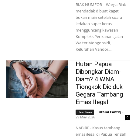
BIAK NUMFOR – Warga Biak
mendadak dibuat kaget
bukan main setelah suara
ledakan super keras
mengguncang kawasan
Kompleks Perikanan, Jalan
Walter Mongonsidi,
Kelurahan Vandoi,...
Hutan Papua
Dibongkar Diam-
Diam? 4 WNA
Tiongkok Diciduk
Gegara Tambang
Emas Ilegal
Utami Cantiq
-
Headlines
29 May 2026
0
NABIRE - Kasus tambang
emas ilegal di Papua Tengah