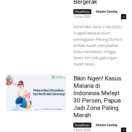
Bergerak
Utami Cantiq
-
Headlines
2 June 2026
0
JAYAPURA, Senin (1/6/2026) –
Tragedi ledakan bom
peninggalan Perang Dunia II
di Biak masih menyisakan
duka mendalam. Hingga
Senin, tim SAR gabungan
masih terus...
Bikin Ngeri! Kasus
Malaria di
Indonesia Melejit
30 Persen, Papua
Jadi Zona Paling
Merah
Utami Cantiq
-
Headlines
2 June 2026
0