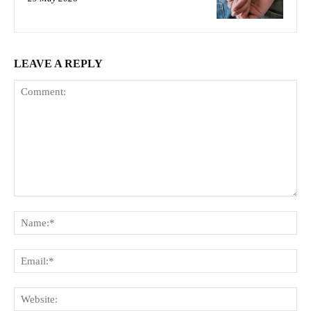
LEAVE A REPLY
Comment:
Na
Ema
Web