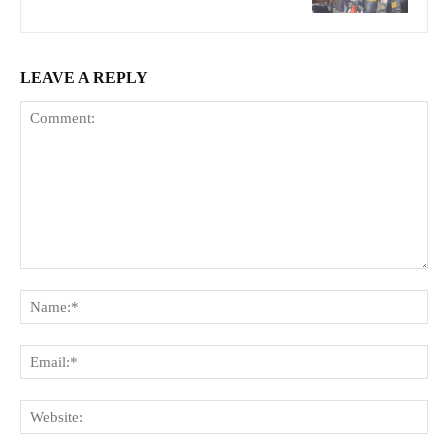
LEAVE A REPLY
Comment:
Na
Ema
Web