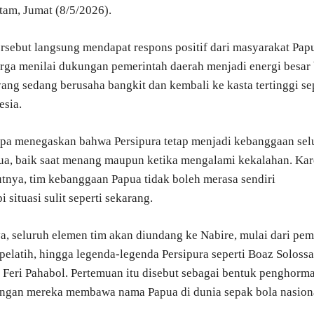
tam, Jumat (8/5/2026).
rsebut langsung mendapat respons positif dari masyarakat Pap
ga menilai dukungan pemerintah daerah menjadi energi besar 
yang sedang berusaha bangkit dan kembali ke kasta tertinggi s
esia.
pa menegaskan bahwa Persipura tetap menjadi kebanggaan sel
ua, baik saat menang maupun ketika mengalami kekalahan. Ka
utnya, tim kebanggaan Papua tidak boleh merasa sendiri
situasi sulit seperti sekarang.
, seluruh elemen tim akan diundang ke Nabire, mulai dari pem
 pelatih, hingga legenda-legenda Persipura seperti Boaz Solossa
 Feri Pahabol. Pertemuan itu disebut sebagai bentuk penghorm
angan mereka membawa nama Papua di dunia sepak bola nasion