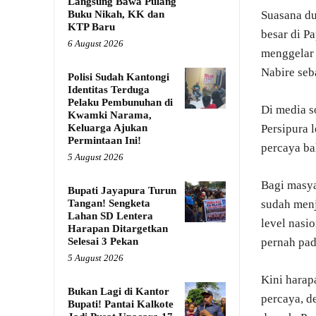
Langsung Bawa Pulang
Buku Nikah, KK dan
Suasana du
KTP Baru
besar di P
6 August 2026
menggelar 
Nabire seb
Polisi Sudah Kantongi
Identitas Terduga
Pelaku Pembunuhan di
Di media s
Kwamki Narama,
Keluarga Ajukan
Persipura 
Permintaan Ini!
percaya ba
5 August 2026
Bagi masya
Bupati Jayapura Turun
Tangan! Sengketa
sudah menj
Lahan SD Lentera
level nasi
Harapan Ditargetkan
Selesai 3 Pekan
pernah pa
5 August 2026
Kini harap
Bukan Lagi di Kantor
percaya, d
Bupati! Pantai Kalkote