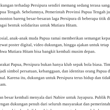
kungan terhadap Persipura sendiri memang sedang terasa sang
apua Tengah. Sebelumnya, Pemerintah Provinsi Papua Tengah j
nonton bareng besar-besaran laga Persipura di beberapa titik d
agai bentuk solidaritas untuk Mutiara Hitam.
osial, anak-anak muda Papua ramai memberikan semangat kep
lewat poster digital, video dukungan, hingga ajakan untuk tetap
hwa Mutiara Hitam bisa bangkit kembali musim depan.
rakat Papua, Persipura bukan hanya klub sepak bola biasa. Tim
adi simbol persatuan, kebanggaan, dan identitas orang Papua d
onal. Karena itu, dukungan untuk Persipura terus hidup dan tida
dam.
an besar kembali menyala dari Nabire untuk Jayapura. Publik 
engan dukungan penuh dari seluruh masyarakat dan pemerinta