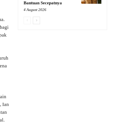
Bantuan Secepatnya
4 August 2026
ua.
bagi
epak
uruh
rena
ain
, Ian
atan
al.