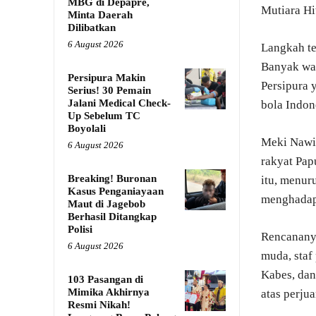
MBG di Depapre,
Mutiara Hi
Minta Daerah
Dilibatkan
6 August 2026
Langkah te
Banyak war
Persipura Makin
Persipura 
Serius! 30 Pemain
Jalani Medical Check-
bola Indon
Up Sebelum TC
Boyolali
Meki Nawi
6 August 2026
rakyat Pap
Breaking! Buronan
itu, menur
Kasus Penganiayaan
menghadapi 
Maut di Jagebob
Berhasil Ditangkap
Polisi
Rencananya
6 August 2026
muda, staf
Kabes, dan
103 Pasangan di
Mimika Akhirnya
atas perju
Resmi Nikah!