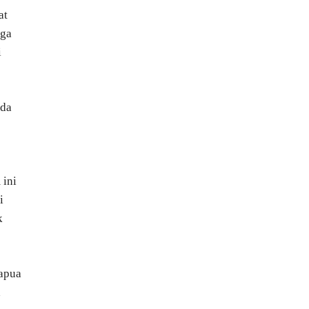
at
uga
i
ada
 ini
i
k
Papua
h