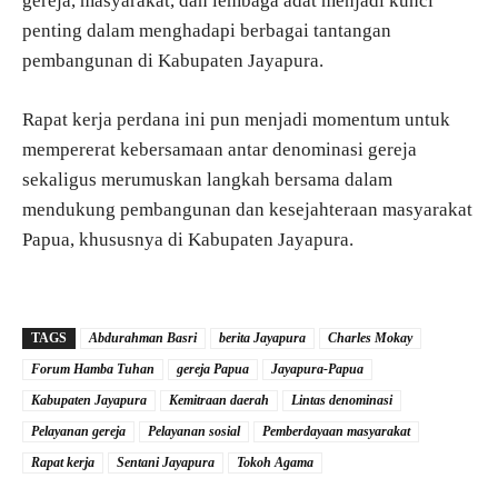
gereja, masyarakat, dan lembaga adat menjadi kunci
penting dalam menghadapi berbagai tantangan
pembangunan di Kabupaten Jayapura.
Rapat kerja perdana ini pun menjadi momentum untuk
mempererat kebersamaan antar denominasi gereja
sekaligus merumuskan langkah bersama dalam
mendukung pembangunan dan kesejahteraan masyarakat
Papua, khususnya di Kabupaten Jayapura.
TAGS
Abdurahman Basri
berita Jayapura
Charles Mokay
Forum Hamba Tuhan
gereja Papua
Jayapura-Papua
Kabupaten Jayapura
Kemitraan daerah
Lintas denominasi
Pelayanan gereja
Pelayanan sosial
Pemberdayaan masyarakat
Rapat kerja
Sentani Jayapura
Tokoh Agama