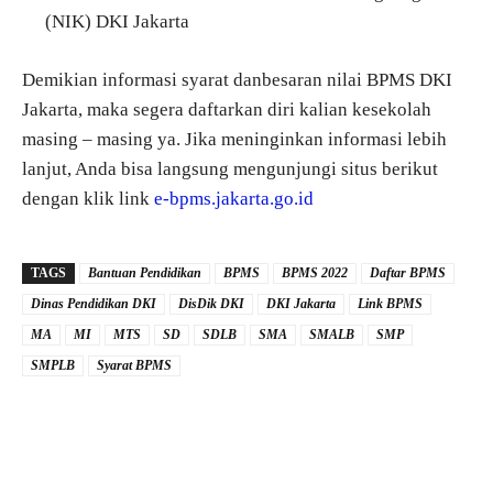
(NIK) DKI Jakarta
Demikian informasi syarat danbesaran nilai BPMS DKI
Jakarta, maka segera daftarkan diri kalian kesekolah
masing – masing ya. Jika meninginkan informasi lebih
lanjut, Anda bisa langsung mengunjungi situs berikut
dengan klik link
e-bpms.jakarta.go.id
TAGS
Bantuan Pendidikan
BPMS
BPMS 2022
Daftar BPMS
Dinas Pendidikan DKI
DisDik DKI
DKI Jakarta
Link BPMS
MA
MI
MTS
SD
SDLB
SMA
SMALB
SMP
SMPLB
Syarat BPMS