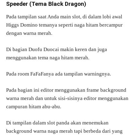
Speeder (Tema Black Dragon)
Pada tampilan saat Anda main slot, di dalam lobi awal
Higgs Domino temanya seperti naga hitam bercampur
dengan warna merah.
Di bagian Duofu Duocai makin keren dan juga
menggunakan tema naga hitam merah.
Pada room FaFaFanya ada tampilan warningnya.
Pada bagian ini editor menggunakan frame background
warna merah dan untuk sisi-sisinya editor menggunakan
campuran hitam abu-abu.
Di tampilan dalam slot panda akan menemukan
background warna naga merah tapi berbeda dari yang