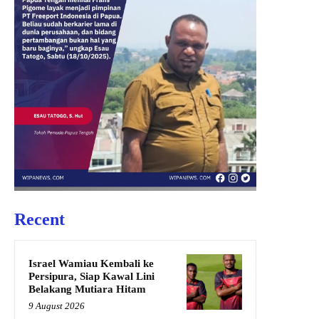
Recent
Israel Wamiau Kembali ke
Persipura, Siap Kawal Lini
Belakang Mutiara Hitam
9 August 2026