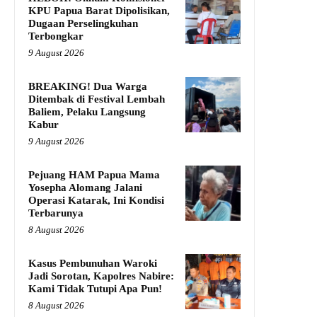
KPU Papua Barat Dipolisikan,
Dugaan Perselingkuhan
Terbongkar
9 August 2026
BREAKING! Dua Warga
Ditembak di Festival Lembah
Baliem, Pelaku Langsung
Kabur
9 August 2026
Pejuang HAM Papua Mama
Yosepha Alomang Jalani
Operasi Katarak, Ini Kondisi
Terbarunya
8 August 2026
Kasus Pembunuhan Waroki
Jadi Sorotan, Kapolres Nabire:
Kami Tidak Tutupi Apa Pun!
8 August 2026