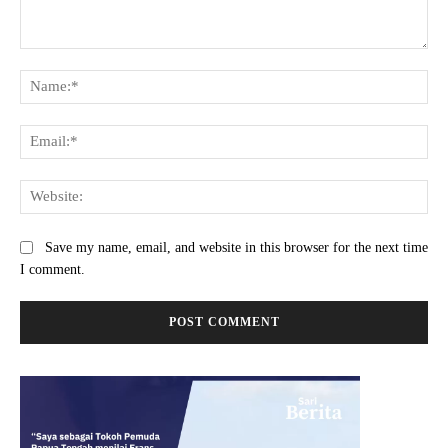
Comment:
Na
Ema
Web
Save my name, email, and website in this browser for the next time
I comment.