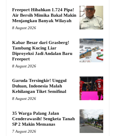
Freeport Hibahkan 1.724 Pipa!
Air Bersih Mimika Bakal Makin
Menjangkau Banyak Wilayah
8 August 2026
Kabar Besar dari Grasberg!
Tambang Kucing Liar
Diproyeksi Jadi Andalan Baru
Freeport
8 August 2026
Garuda Tersingkir! Unggul
Duluan, Indonesia Malah
Kehilangan Tiket Semifinal
8 August 2026
35 Warga Palang Jalan
Cenderawasih! Sengketa Tanah
SP 2 Makin Memanas
7 August 2026