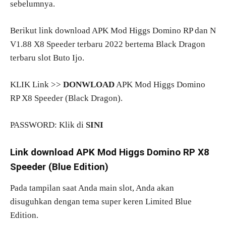
sebelumnya.
Berikut link download APK Mod Higgs Domino RP dan N
V1.88 X8 Speeder terbaru 2022 bertema Black Dragon
terbaru slot Buto Ijo.
KLIK Link >>
DONWLOAD
APK Mod Higgs Domino
RP X8 Speeder (Black Dragon).
PASSWORD: Klik di
SINI
Link download APK Mod Higgs Domino RP X8
Speeder (Blue Edition)
Pada tampilan saat Anda main slot, Anda akan
disuguhkan dengan tema super keren Limited Blue
Edition.