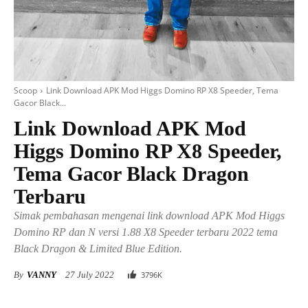
Scoop
Link Download APK Mod Higgs Domino RP X8 Speeder, Tema
Gacor Black...
Link Download APK Mod
Higgs Domino RP X8 Speeder,
Tema Gacor Black Dragon
Terbaru
Simak pembahasan mengenai link download APK Mod Higgs
Domino RP dan N versi 1.88 X8 Speeder terbaru 2022 tema
Black Dragon & Limited Blue Edition.
By
VANNY
27 July 2022
3796
K