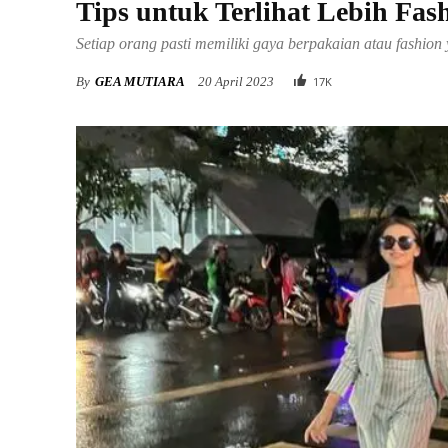
Tips untuk Terlihat Lebih Fas
Setiap orang pasti memiliki gaya berpakaian atau fashion
By
GEA MUTIARA
20 April 2023
17
K