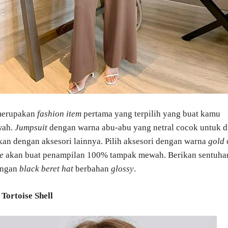
merupakan
fashion item
pertama yang terpilih yang buat kamu
wah.
Jumpsuit
dengan warna abu-abu yang netral cocok untuk d
an dengan aksesori lainnya. Pilih aksesori dengan warna
gold
de
akan buat penampilan 100% tampak mewah. Berikan sentuha
engan
black beret hat
berbahan
glossy
.
Tortoise Shell