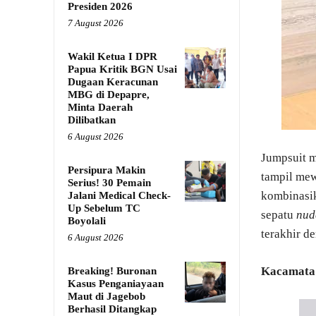
Presiden 2026
7 August 2026
Wakil Ketua I DPR
Papua Kritik BGN Usai
Dugaan Keracunan
MBG di Depapre,
Minta Daerah
Dilibatkan
6 August 2026
Jumpsuit 
Persipura Makin
tampil me
Serius! 30 Pemain
kombinasik
Jalani Medical Check-
Up Sebelum TC
sepatu
nu
Boyolali
terakhir d
6 August 2026
Kacamata 
Breaking! Buronan
Kasus Penganiayaan
Maut di Jagebob
Berhasil Ditangkap