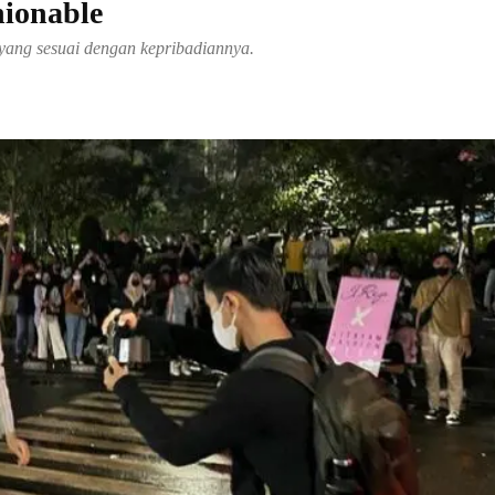
hionable
 yang sesuai dengan kepribadiannya.
Share