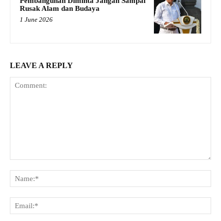
Pembangunan Diminta Jangan Sampai
Rusak Alam dan Budaya
1 June 2026
LEAVE A REPLY
Comment:
Na
Ema