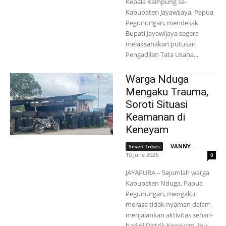
Kepala Kampung se-
Kabupaten Jayawijaya, Papua
Pegunungan, mendesak
Bupati Jayawijaya segera
melaksanakan putusan
Pengadilan Tata Usaha...
Warga Nduga
Mengaku Trauma,
Soroti Situasi
Keamanan di
Keneyam
VANNY
-
Seven Tribes
10 June 2026
0
JAYAPURA – Sejumlah warga
Kabupaten Nduga, Papua
Pegunungan, mengaku
merasa tidak nyaman dalam
menjalankan aktivitas sehari-
hari di Distrik Keneyam, ibu