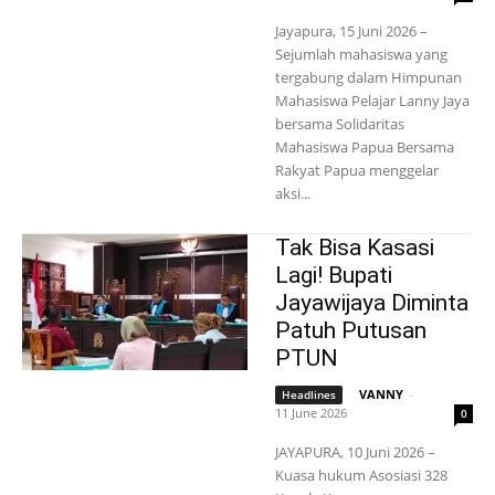
Jayapura, 15 Juni 2026 –
Sejumlah mahasiswa yang
tergabung dalam Himpunan
Mahasiswa Pelajar Lanny Jaya
bersama Solidaritas
Mahasiswa Papua Bersama
Rakyat Papua menggelar
aksi...
Tak Bisa Kasasi
Lagi! Bupati
Jayawijaya Diminta
Patuh Putusan
PTUN
VANNY
-
Headlines
11 June 2026
0
JAYAPURA, 10 Juni 2026 –
Kuasa hukum Asosiasi 328