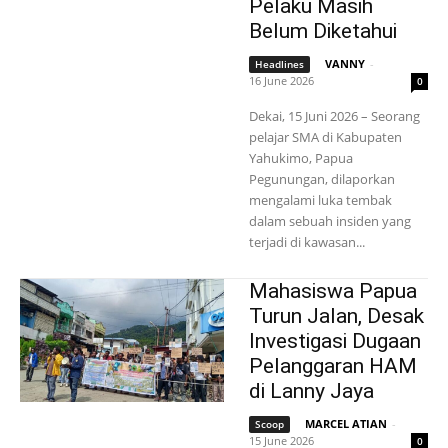
Pelaku Masih
Belum Diketahui
VANNY
-
Headlines
16 June 2026
0
Dekai, 15 Juni 2026 – Seorang
pelajar SMA di Kabupaten
Yahukimo, Papua
Pegunungan, dilaporkan
mengalami luka tembak
dalam sebuah insiden yang
terjadi di kawasan...
Mahasiswa Papua
Turun Jalan, Desak
Investigasi Dugaan
Pelanggaran HAM
di Lanny Jaya
MARCEL ATIAN
-
Scoop
15 June 2026
0