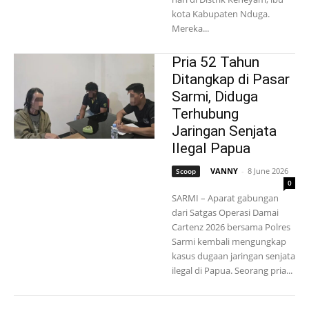
kota Kabupaten Nduga.
Mereka...
Pria 52 Tahun
Ditangkap di Pasar
Sarmi, Diduga
Terhubung
Jaringan Senjata
Ilegal Papua
VANNY
-
8 June 2026
Scoop
0
SARMI – Aparat gabungan
dari Satgas Operasi Damai
Cartenz 2026 bersama Polres
Sarmi kembali mengungkap
kasus dugaan jaringan senjata
ilegal di Papua. Seorang pria...