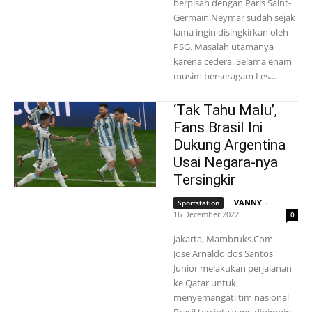
berpisah dengan Paris Saint-
Germain.Neymar sudah sejak
lama ingin disingkirkan oleh
PSG. Masalah utamanya
karena cedera. Selama enam
musim berseragam Les...
‘Tak Tahu Malu’,
Fans Brasil Ini
Dukung Argentina
Usai Negara-nya
Tersingkir
VANNY
-
Sportstation
16 December 2022
0
Jakarta, Mambruks.Com –
Jose Arnaldo dos Santos
Junior melakukan perjalanan
ke Qatar untuk
menyemangati tim nasional