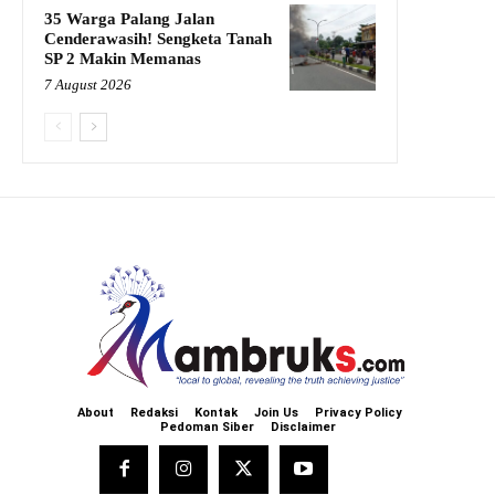
35 Warga Palang Jalan
Cenderawasih! Sengketa Tanah
SP 2 Makin Memanas
7 August 2026
About
Redaksi
Kontak
Join Us
Privacy Policy
Pedoman Siber
Disclaimer