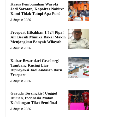
Kasus Pembunuhan Waroki
Jadi Sorotan, Kapolres Nabire:
Kami Tidak Tutupi Apa Pun!
8 August 2026
Freeport Hibahkan 1.724 Pipa!
Air Bersih Mimika Bakal Makin
Menjangkau Banyak Wilayah
8 August 2026
Kabar Besar dari Grasberg!
Tambang Kucing Liar
Diproyeksi Jadi Andalan Baru
Freeport
8 August 2026
Garuda Tersingkir! Unggul
Duluan, Indonesia Malah
Kehilangan Tiket Semifinal
8 August 2026