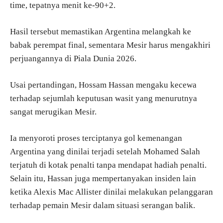
time, tepatnya menit ke-90+2.
Hasil tersebut memastikan Argentina melangkah ke
babak perempat final, sementara Mesir harus mengakhiri
perjuangannya di Piala Dunia 2026.
Usai pertandingan, Hossam Hassan mengaku kecewa
terhadap sejumlah keputusan wasit yang menurutnya
sangat merugikan Mesir.
Ia menyoroti proses terciptanya gol kemenangan
Argentina yang dinilai terjadi setelah Mohamed Salah
terjatuh di kotak penalti tanpa mendapat hadiah penalti.
Selain itu, Hassan juga mempertanyakan insiden lain
ketika Alexis Mac Allister dinilai melakukan pelanggaran
terhadap pemain Mesir dalam situasi serangan balik.