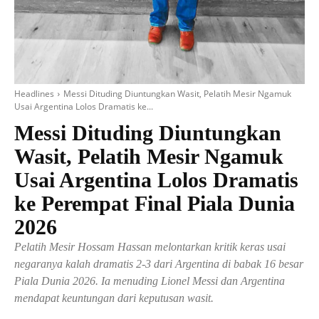
Headlines
Messi Dituding Diuntungkan Wasit, Pelatih Mesir Ngamuk
Usai Argentina Lolos Dramatis ke...
Messi Dituding Diuntungkan
Wasit, Pelatih Mesir Ngamuk
Usai Argentina Lolos Dramatis
ke Perempat Final Piala Dunia
2026
Pelatih Mesir Hossam Hassan melontarkan kritik keras usai
negaranya kalah dramatis 2-3 dari Argentina di babak 16 besar
Piala Dunia 2026. Ia menuding Lionel Messi dan Argentina
mendapat keuntungan dari keputusan wasit.