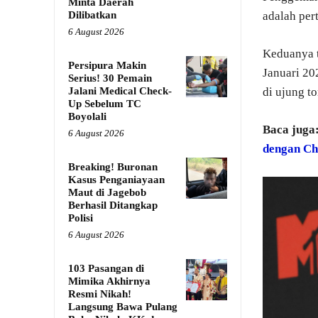
Minta Daerah
Dilibatkan
adalah per
6 August 2026
Keduanya t
Persipura Makin
Januari 20
Serius! 30 Pemain
Jalani Medical Check-
di ujung t
Up Sebelum TC
Boyolali
Baca juga
6 August 2026
dengan Ch
Breaking! Buronan
Kasus Penganiayaan
Maut di Jagebob
Berhasil Ditangkap
Polisi
6 August 2026
103 Pasangan di
Mimika Akhirnya
Resmi Nikah!
Langsung Bawa Pulang