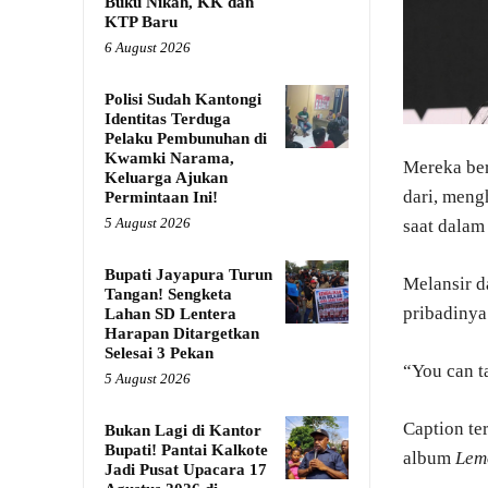
Buku Nikah, KK dan
KTP Baru
6 August 2026
Polisi Sudah Kantongi
Identitas Terduga
Pelaku Pembunuhan di
Kwamki Narama,
Mereka ber
Keluarga Ajukan
dari, meng
Permintaan Ini!
5 August 2026
saat dalam
Bupati Jayapura Turun
Melansir d
Tangan! Sengketa
pribadinya
Lahan SD Lentera
Harapan Ditargetkan
Selesai 3 Pekan
“You can ta
5 August 2026
Caption te
Bukan Lagi di Kantor
Bupati! Pantai Kalkote
album
Lem
Jadi Pusat Upacara 17