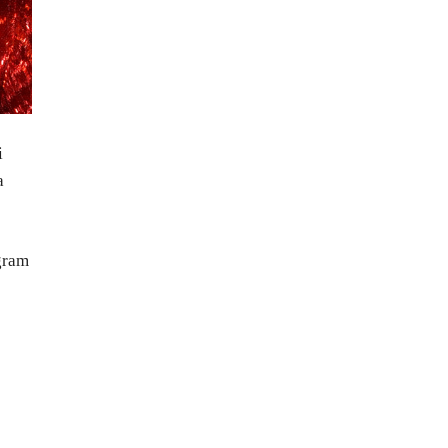
i
a
gram