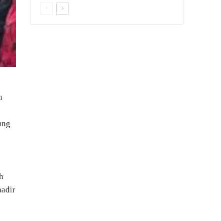
n
ung
h
hadir