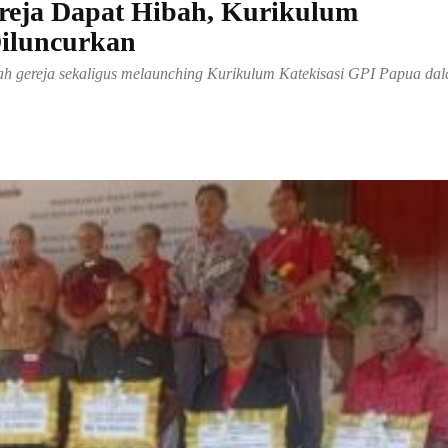
reja Dapat Hibah, Kurikulum
Diluncurkan
h gereja sekaligus melaunching Kurikulum Katekisasi GPI Papua da
Share