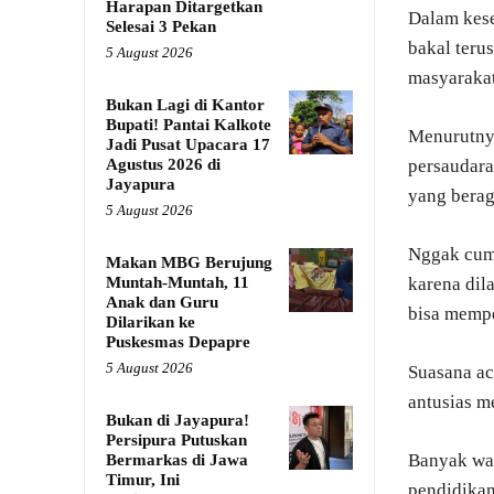
Harapan Ditargetkan
Dalam kese
Selesai 3 Pekan
bakal teru
5 August 2026
masyarakat
Bukan Lagi di Kantor
Bupati! Pantai Kalkote
Menurutnya
Jadi Pusat Upacara 17
Agustus 2026 di
persaudara
Jayapura
yang bera
5 August 2026
Nggak cuma
Makan MBG Berujung
Muntah-Muntah, 11
karena dil
Anak dan Guru
bisa mempe
Dilarikan ke
Puskesmas Depapre
5 August 2026
Suasana ac
antusias m
Bukan di Jayapura!
Persipura Putuskan
Banyak war
Bermarkas di Jawa
Timur, Ini
pendidikan