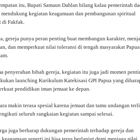
mpatan itu, Bupati Samaun Dahlan bilang kalau pemerintah da
s mendukung kegiatan keagamaan dan pembangunan spiritual
 di Fakfak.
, gereja punya peran penting buat membangun karakter, menj
an, dan memperkuat nilai toleransi di tengah masyarakat Papua
gam.
 penyerahan hibah gereja, kegiatan itu juga jadi momen penti
akukan launching Kurikulum Katekisasi GPI Papua yang dihar
rkuat pendidikan iman jemaat ke depan.
ara makin terasa spesial karena jemaat dan tamu undangan terl
engikuti seluruh rangkaian kegiatan sampai selesai.
ga juga berharap dukungan pemerintah terhadap gereja dan
 keagamaan seperti ini bisa terus berlanjut demi menjaga nilai