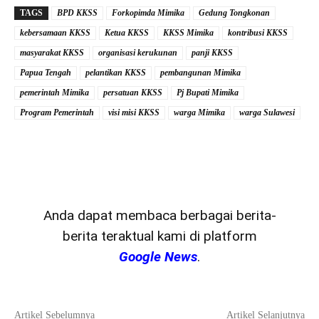
TAGS
BPD KKSS
Forkopimda Mimika
Gedung Tongkonan
kebersamaan KKSS
Ketua KKSS
KKSS Mimika
kontribusi KKSS
masyarakat KKSS
organisasi kerukunan
panji KKSS
Papua Tengah
pelantikan KKSS
pembangunan Mimika
pemerintah Mimika
persatuan KKSS
Pj Bupati Mimika
Program Pemerintah
visi misi KKSS
warga Mimika
warga Sulawesi
Anda dapat membaca berbagai berita-
berita teraktual kami di platform
Google News
.
Artikel Sebelumnya
Artikel Selanjutnya