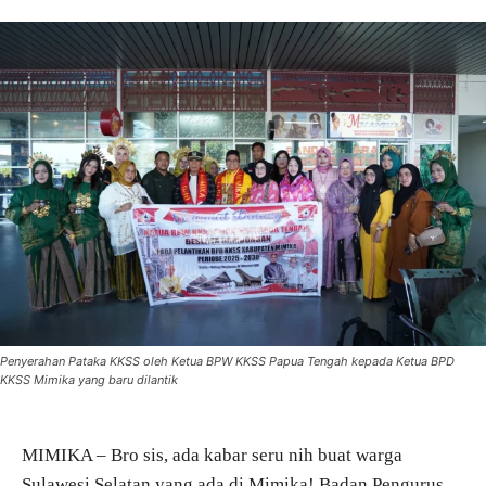
Penyerahan Pataka KKSS oleh Ketua BPW KKSS Papua Tengah kepada Ketua BPD
KKSS Mimika yang baru dilantik
MIMIKA – Bro sis, ada kabar seru nih buat warga
Sulawesi Selatan yang ada di Mimika! Badan Pengurus