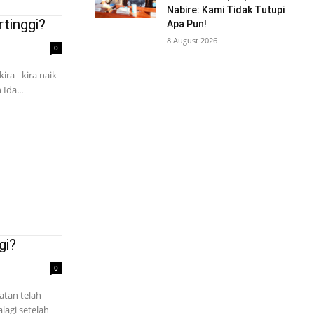
Nabire: Kami Tidak Tutupi
tinggi?
Apa Pun!
8 August 2026
0
ra - kira naik
Ida...
gi?
0
atan telah
lagi setelah