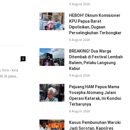
9 August 2026
HEBOH! Oknum Komisioner
KPU Papua Barat
Dipolisikan, Dugaan
Perselingkuhan Terbongkar
9 August 2026
BREAKING! Dua Warga
Ditembak di Festival Lembah
0
Baliem, Pelaku Langsung
Kabur
kira - kira
9 August 2026
 di Jawa...
Pejuang HAM Papua Mama
Yosepha Alomang Jalani
Operasi Katarak, Ini Kondisi
Terbarunya
8 August 2026
Kasus Pembunuhan Waroki
Jadi Sorotan, Kapolres