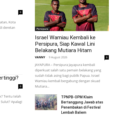
0
atan, Kota
di deretan
Persipura
Israel Wamiau Kembali ke
Persipura, Siap Kawal Lini
Belakang Mutiara Hitam
VANNY
-
9 August 2026
0
JAYAPURA – Persipura Jayapura kembali
diperkuat salah satu pemain belakang yang
sudah tidak asing bagi publik Papua. Israel
rtinggi?
Wamiau kembali bergabung dengan skuad
Mutiara...
0
? Tentu telah
TPNPB-OPM Klaim
 Sulut? Apalagi
Bertanggung Jawab atas
Penembakan di Festival
Lembah Baliem