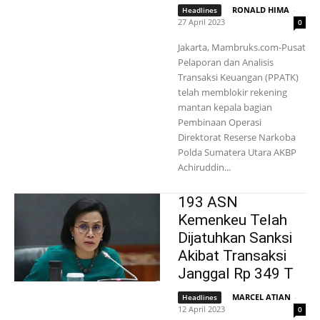
RONALD HIMA
-
Headlines
27 April 2023
0
Jakarta, Mambruks.com-Pusat
Pelaporan dan Analisis
Transaksi Keuangan (PPATK)
telah memblokir rekening
mantan kepala bagian
Pembinaan Operasi
Direktorat Reserse Narkoba
Polda Sumatera Utara AKBP
Achiruddin...
193 ASN
Kemenkeu Telah
Dijatuhkan Sanksi
Akibat Transaksi
Janggal Rp 349 T
MARCEL ATIAN
-
Headlines
12 April 2023
0