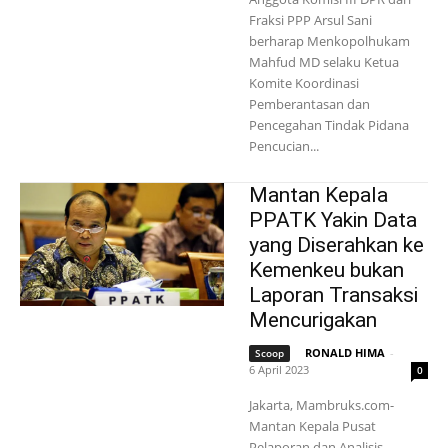
Fraksi PPP Arsul Sani
berharap Menkopolhukam
Mahfud MD selaku Ketua
Komite Koordinasi
Pemberantasan dan
Pencegahan Tindak Pidana
Pencucian...
Mantan Kepala
PPATK Yakin Data
yang Diserahkan ke
Kemenkeu bukan
Laporan Transaksi
Mencurigakan
RONALD HIMA
-
Scoop
6 April 2023
0
Jakarta, Mambruks.com-
Mantan Kepala Pusat
Pelaporan dan Analisis