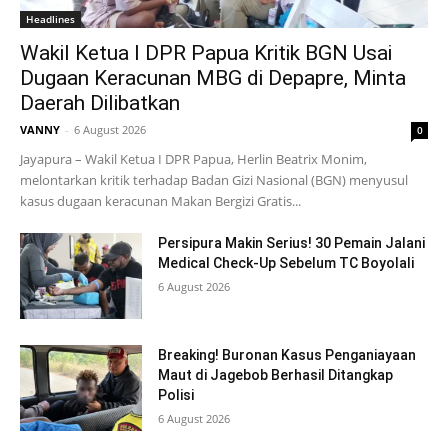
Headlines
Wakil Ketua I DPR Papua Kritik BGN Usai
Dugaan Keracunan MBG di Depapre, Minta
Daerah Dilibatkan
VANNY
-
6 August 2026
0
Jayapura – Wakil Ketua I DPR Papua, Herlin Beatrix Monim,
melontarkan kritik terhadap Badan Gizi Nasional (BGN) menyusul
kasus dugaan keracunan Makan Bergizi Gratis...
Persipura Makin Serius! 30 Pemain Jalani
Medical Check-Up Sebelum TC Boyolali
6 August 2026
Breaking! Buronan Kasus Penganiayaan
Maut di Jagebob Berhasil Ditangkap
Polisi
6 August 2026