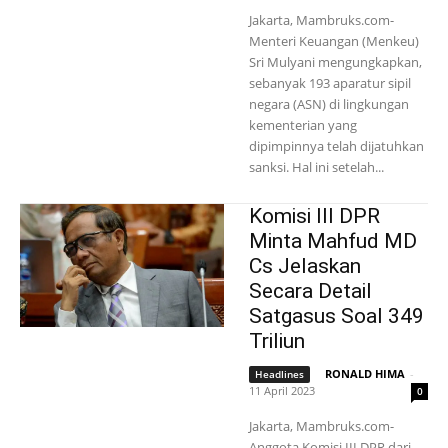
Jakarta, Mambruks.com-
Menteri Keuangan (Menkeu)
Sri Mulyani mengungkapkan,
sebanyak 193 aparatur sipil
negara (ASN) di lingkungan
kementerian yang
dipimpinnya telah dijatuhkan
sanksi. Hal ini setelah...
Komisi III DPR
Minta Mahfud MD
Cs Jelaskan
Secara Detail
Satgasus Soal 349
Triliun
RONALD HIMA
-
Headlines
11 April 2023
0
Jakarta, Mambruks.com-
Anggota Komisi III DPR dari