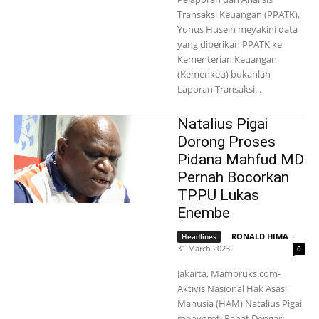
Transaksi Keuangan (PPATK),
Yunus Husein meyakini data
yang diberikan PPATK ke
Kementerian Keuangan
(Kemenkeu) bukanlah
Laporan Transaksi...
Natalius Pigai
Dorong Proses
Pidana Mahfud MD
Pernah Bocorkan
TPPU Lukas
Enembe
RONALD HIMA
-
Headlines
31 March 2023
0
Jakarta, Mambruks.com-
Aktivis Nasional Hak Asasi
Manusia (HAM) Natalius Pigai
menyoroti Rapat Dengar