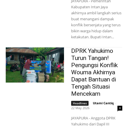
JAYAPURA - Pemerintah
Kabupaten Intan Jaya
akhirnya ambil langkah serius
buat menangani dampak
konflik bersenjata yang terus
bikin warga hidup dalam
ketakutan. Bupati Intan...
DPRK Yahukimo
Turun Tangan!
Pengungsi Konflik
Wouma Akhirnya
Dapat Bantuan di
Tengah Situasi
Mencekam
Utami Cantiq
-
Headlines
22 May 2026
0
JAYAPURA - Anggota DPRK
Yahukimo dari Dapil III