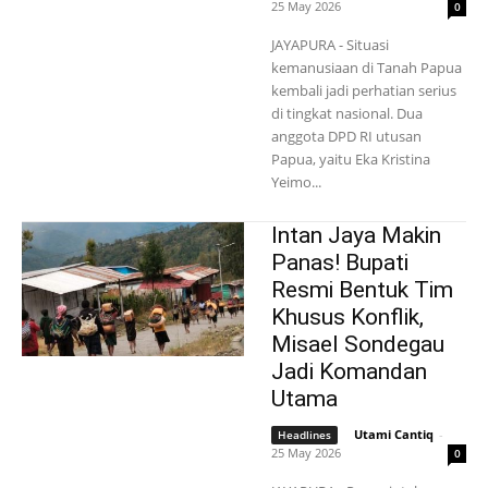
25 May 2026
0
JAYAPURA - Situasi
kemanusiaan di Tanah Papua
kembali jadi perhatian serius
di tingkat nasional. Dua
anggota DPD RI utusan
Papua, yaitu Eka Kristina
Yeimo...
Intan Jaya Makin
Panas! Bupati
Resmi Bentuk Tim
Khusus Konflik,
Misael Sondegau
Jadi Komandan
Utama
Utami Cantiq
-
Headlines
25 May 2026
0