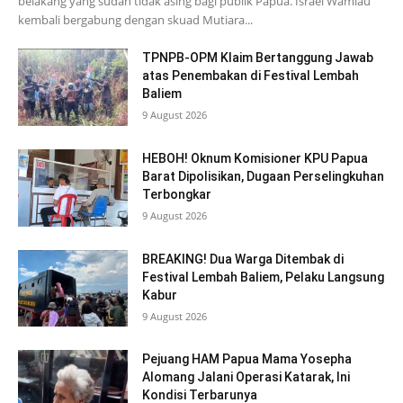
belakang yang sudah tidak asing bagi publik Papua. Israel Wamiau
kembali bergabung dengan skuad Mutiara...
TPNPB-OPM Klaim Bertanggung Jawab
atas Penembakan di Festival Lembah
Baliem
9 August 2026
HEBOH! Oknum Komisioner KPU Papua
Barat Dipolisikan, Dugaan Perselingkuhan
Terbongkar
9 August 2026
BREAKING! Dua Warga Ditembak di
Festival Lembah Baliem, Pelaku Langsung
Kabur
9 August 2026
Pejuang HAM Papua Mama Yosepha
Alomang Jalani Operasi Katarak, Ini
Kondisi Terbarunya