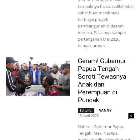
tampaknya harus sedikit lebih
sabar buat menikmati
berbagai proyek
pembangunan di daerah
mereka. Pasalnya, sampai
pertengahan Mei 2026,
banyak proyek...
Geram! Gubernur
Papua Tengah
Soroti Tewasnya
Anak dan
Perempuan di
Puncak
VANNY
-
Editorial
18 April 2026
0
Nabire - Gubernur Papua
Tengah, Meki Nawipa,
menyampaikan keprihatinan