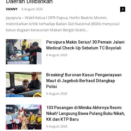
Daerah Dilibatkan
VANNY
-
6 August 2026
0
Jayapura – Wakil Ketua I DPR Papua, Herlin Beatrix Monim,
melontarkan kritik terhadap Badan Gizi Nasional (BGN) menyusul
kasus dugaan keracunan Makan Bergizi Gratis...
Persipura Makin Serius! 30 Pemain Jalani
Medical Check-Up Sebelum TC Boyolali
6 August 2026
Breaking! Buronan Kasus Penganiayaan
Maut di Jagebob Berhasil Ditangkap
Polisi
6 August 2026
103 Pasangan di Mimika Akhirnya Resmi
Nikah! Langsung Bawa Pulang Buku Nikah,
KK dan KTP Baru
6 August 2026