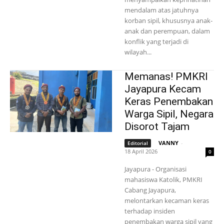
mendalam atas jatuhnya
korban sipil, khususnya anak-
anak dan perempuan, dalam
konflik yang terjadi di
wilayah...
Memanas! PMKRI
Jayapura Kecam
Keras Penembakan
Warga Sipil, Negara
Disorot Tajam
VANNY
-
Editorial
18 April 2026
0
Jayapura - Organisasi
mahasiswa Katolik, PMKRI
Cabang Jayapura,
melontarkan kecaman keras
terhadap insiden
penembakan warga sipil yang