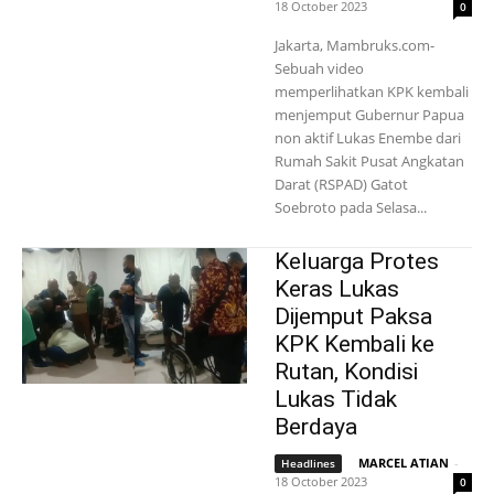
18 October 2023
0
Jakarta, Mambruks.com-
Sebuah video
memperlihatkan KPK kembali
menjemput Gubernur Papua
non aktif Lukas Enembe dari
Rumah Sakit Pusat Angkatan
Darat (RSPAD) Gatot
Soebroto pada Selasa...
Keluarga Protes
Keras Lukas
Dijemput Paksa
KPK Kembali ke
Rutan, Kondisi
Lukas Tidak
Berdaya
MARCEL ATIAN
-
Headlines
18 October 2023
0