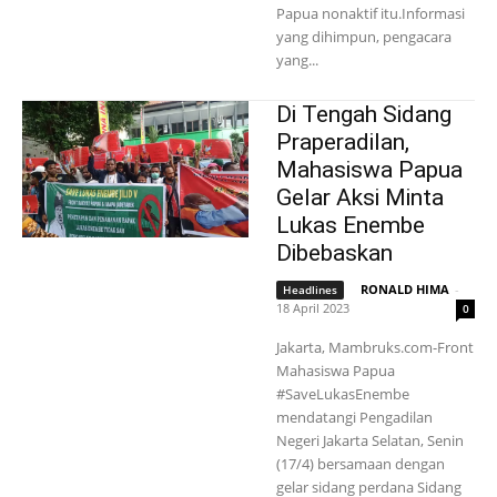
Papua nonaktif itu.Informasi
yang dihimpun, pengacara
yang...
Di Tengah Sidang
Praperadilan,
Mahasiswa Papua
Gelar Aksi Minta
Lukas Enembe
Dibebaskan
RONALD HIMA
-
Headlines
18 April 2023
0
Jakarta, Mambruks.com-Front
Mahasiswa Papua
#SaveLukasEnembe
mendatangi Pengadilan
Negeri Jakarta Selatan, Senin
(17/4) bersamaan dengan
gelar sidang perdana Sidang