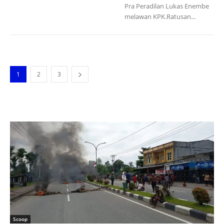
Pra Peradilan Lukas Enembe
melawan KPK.Ratusan...
1
2
3
Scoop