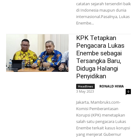
catatan sejarah tersendiri baik
di Indonesia maupun dunia
internasional.Pasalnya, Lukas
Enembe...
KPK Tetapkan
Pengacara Lukas
Enembe sebagai
Tersangka Baru,
Diduga Halangi
Penyidikan
RONALD HIMA
-
Headlines
3 May 2023
0
Jakarta, Mambruks.com-
Komisi Pemberantasan
Korupsi (KPK) menetapkan
salah satu pengacara Lukas
Enembe terkait kasus korupsi
yang menjerat Gubernur