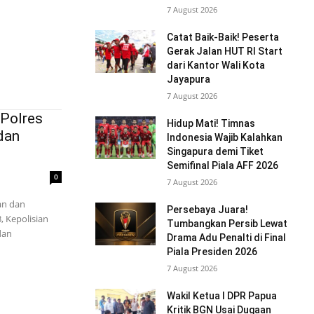
7 August 2026
Catat Baik-Baik! Peserta
Gerak Jalan HUT RI Start
dari Kantor Wali Kota
Jayapura
7 August 2026
Polres
Hidup Mati! Timnas
dan
Indonesia Wajib Kalahkan
Singapura demi Tiket
Semifinal Piala AFF 2026
0
7 August 2026
an dan
Persebaya Juara!
 Kepolisian
Tumbangkan Persib Lewat
dan
Drama Adu Penalti di Final
Piala Presiden 2026
7 August 2026
Wakil Ketua I DPR Papua
Kritik BGN Usai Dugaan