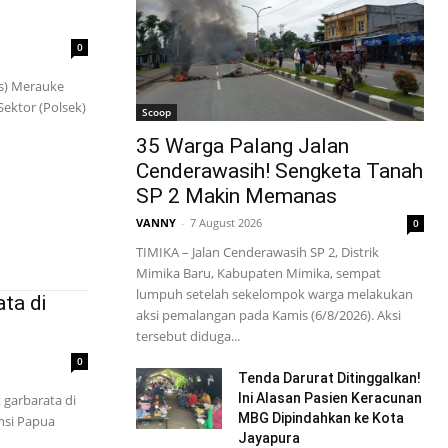
0
s) Merauke
ektor (Polsek)
Scoop
35 Warga Palang Jalan
Cenderawasih! Sengketa Tanah
SP 2 Makin Memanas
VANNY
-
7 August 2026
0
TIMIKA – Jalan Cenderawasih SP 2, Distrik
Mimika Baru, Kabupaten Mimika, sempat
lumpuh setelah sekelompok warga melakukan
ta di
aksi pemalangan pada Kamis (6/8/2026). Aksi
tersebut diduga...
0
Tenda Darurat Ditinggalkan!
Ini Alasan Pasien Keracunan
garbarata di
MBG Dipindahkan ke Kota
nsi Papua
Jayapura