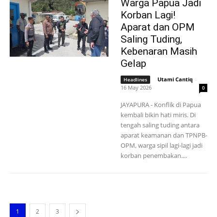
Warga Papua Jadi
Korban Lagi!
Aparat dan OPM
Saling Tuding,
Kebenaran Masih
Gelap
Utami Cantiq
-
Headlines
16 May 2026
0
JAYAPURA - Konflik di Papua
kembali bikin hati miris. Di
tengah saling tuding antara
aparat keamanan dan TPNPB-
OPM, warga sipil lagi-lagi jadi
korban penembakan....
1
2
3