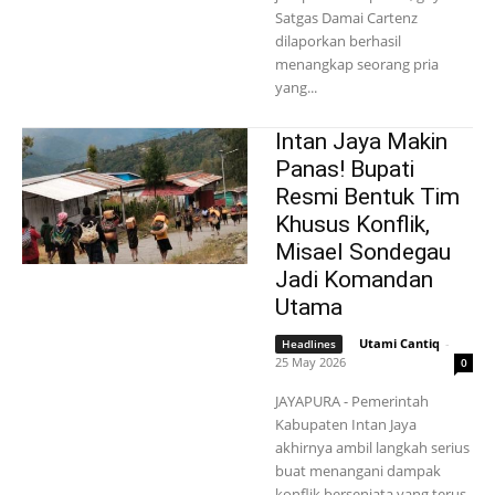
Satgas Damai Cartenz
dilaporkan berhasil
menangkap seorang pria
yang...
Intan Jaya Makin
Panas! Bupati
Resmi Bentuk Tim
Khusus Konflik,
Misael Sondegau
Jadi Komandan
Utama
Utami Cantiq
-
Headlines
25 May 2026
0
JAYAPURA - Pemerintah
Kabupaten Intan Jaya
akhirnya ambil langkah serius
buat menangani dampak
konflik bersenjata yang terus