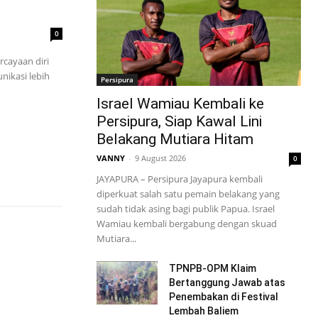
0
cayaan diri
ikasi lebih
Persipura
Israel Wamiau Kembali ke
Persipura, Siap Kawal Lini
Belakang Mutiara Hitam
VANNY
-
9 August 2026
0
JAYAPURA – Persipura Jayapura kembali
diperkuat salah satu pemain belakang yang
sudah tidak asing bagi publik Papua. Israel
Wamiau kembali bergabung dengan skuad
Mutiara...
TPNPB-OPM Klaim
Bertanggung Jawab atas
Penembakan di Festival
Lembah Baliem