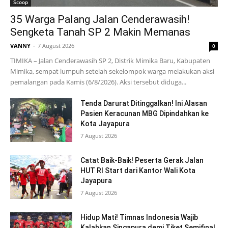
Scoop
35 Warga Palang Jalan Cenderawasih!
Sengketa Tanah SP 2 Makin Memanas
VANNY
-
7 August 2026
0
TIMIKA – Jalan Cenderawasih SP 2, Distrik Mimika Baru, Kabupaten
Mimika, sempat lumpuh setelah sekelompok warga melakukan aksi
pemalangan pada Kamis (6/8/2026). Aksi tersebut diduga...
Tenda Darurat Ditinggalkan! Ini Alasan
Pasien Keracunan MBG Dipindahkan ke
Kota Jayapura
7 August 2026
Catat Baik-Baik! Peserta Gerak Jalan
HUT RI Start dari Kantor Wali Kota
Jayapura
7 August 2026
Hidup Mati! Timnas Indonesia Wajib
Kalahkan Singapura demi Tiket Semifinal