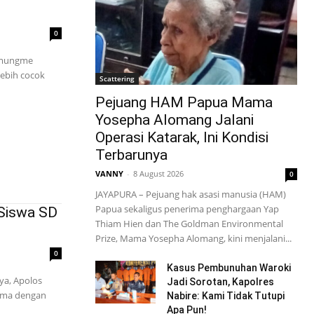
0
Amungme
lebih cocok
Scattering
Pejuang HAM Papua Mama
Yosepha Alomang Jalani
Operasi Katarak, Ini Kondisi
Terbarunya
VANNY
-
8 August 2026
0
JAYAPURA – Pejuang hak asasi manusia (HAM)
Papua sekaligus penerima penghargaan Yap
 Siswa SD
Thiam Hien dan The Goldman Environmental
Prize, Mama Yosepha Alomang, kini menjalani...
0
Kasus Pembunuhan Waroki
ya, Apolos
Jadi Sorotan, Kapolres
ama dengan
Nabire: Kami Tidak Tutupi
Apa Pun!