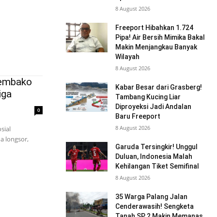
8 August 2026
Freeport Hibahkan 1.724
Pipa! Air Bersih Mimika Bakal
Makin Menjangkau Banyak
Wilayah
8 August 2026
Sembako
Kabar Besar dari Grasberg!
iga
Tambang Kucing Liar
Diproyeksi Jadi Andalan
0
Baru Freeport
8 August 2026
sial
a longsor,
Garuda Tersingkir! Unggul
Duluan, Indonesia Malah
Kehilangan Tiket Semifinal
8 August 2026
35 Warga Palang Jalan
Cenderawasih! Sengketa
Tanah SP 2 Makin Memanas