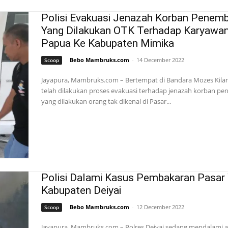
Polisi Evakuasi Jenazah Korban Penem
Yang Dilakukan OTK Terhadap Karyawa
Papua Ke Kabupaten Mimika
Bebo Mambruks.com
-
14 December 2022
Scoop
Jayapura, Mambruks.com – Bertempat di Bandara Mozes Kilan
telah dilakukan proses evakuasi terhadap jenazah korban p
yang dilakukan orang tak dikenal di Pasar...
Polisi Dalami Kasus Pembakaran Pasar
Kabupaten Deiyai
Bebo Mambruks.com
-
12 December 2022
Scoop
Jayapura, Mambruks.com – Polres Deiyai sedang mendalami a