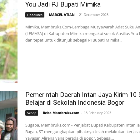
You Jadi PJ Bupati Mimika
MARCEL ATIAN
-
21 December 2023
Headlines
Mimika, Mambruks.Com-Lembaga Musyawarah Adat Suku 
(LEMASA) di Kabupaten Mimika mengakui sosok Ausilius You 
dan tepat untuk ditunjuk sebagai PJ Bupati Mimika...
Pemerintah Daerah Intan Jaya Kirim 10
Belajar di Sekolah Indonesia Bogor
Bebo Mambruks.com
-
18 February 2023
Scoop
Sugapa, Mambruks.com - Penjabat Bupati Kabupaten Intan Ja
Bagau, ST mengungkapkan pihaknya telah melakukan kerjas
Yayasan Alirena yang berada di Bogor. Sebagai...