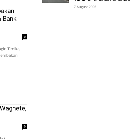
7 August 2026
bakan
n Bank
0
gin Timika,
enembakan
 Waghete,
0
ksi