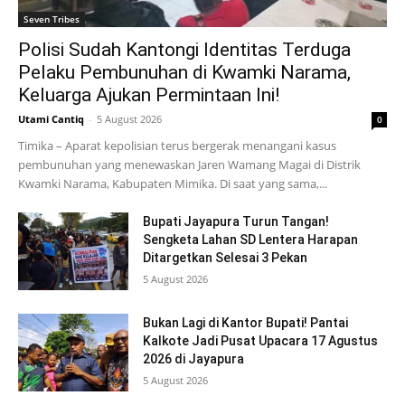
Seven Tribes
Polisi Sudah Kantongi Identitas Terduga
Pelaku Pembunuhan di Kwamki Narama,
Keluarga Ajukan Permintaan Ini!
Utami Cantiq
-
5 August 2026
0
Timika – Aparat kepolisian terus bergerak menangani kasus
pembunuhan yang menewaskan Jaren Wamang Magai di Distrik
Kwamki Narama, Kabupaten Mimika. Di saat yang sama,...
Bupati Jayapura Turun Tangan!
Sengketa Lahan SD Lentera Harapan
Ditargetkan Selesai 3 Pekan
5 August 2026
Bukan Lagi di Kantor Bupati! Pantai
Kalkote Jadi Pusat Upacara 17 Agustus
2026 di Jayapura
5 August 2026