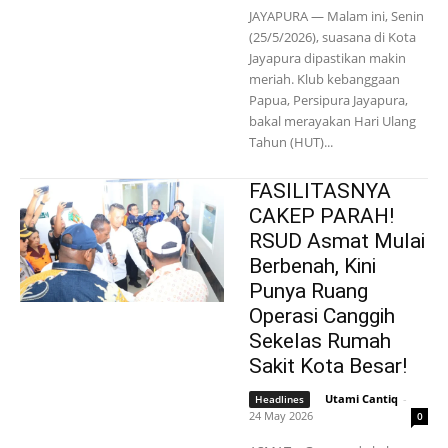
JAYAPURA — Malam ini, Senin
(25/5/2026), suasana di Kota
Jayapura dipastikan makin
meriah. Klub kebanggaan
Papua, Persipura Jayapura,
bakal merayakan Hari Ulang
Tahun (HUT)...
FASILITASNYA
CAKEP PARAH!
RSUD Asmat Mulai
Berbenah, Kini
Punya Ruang
Operasi Canggih
Sekelas Rumah
Sakit Kota Besar!
Utami Cantiq
-
Headlines
24 May 2026
0