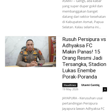
ASMAT – Gengs, ada kabar
yang super duper gokil dan
membanggakan banget
datang dari sektor kesehatan
di Kabupaten Asmat, Papua
Selatan. Kalau selama ini...
Rusuh Persipura vs
Adhyaksa FC
Makin Panas! 15
Orang Resmi Jadi
Tersangka, Stadion
Lukas Enembe
Porak-Poranda
Utami Cantiq
-
Headlines
19 May 2026
0
JAYAPURA - Kerusuhan usai
pertandingan Persipura
Jayapura lawan Adhyaksa FC