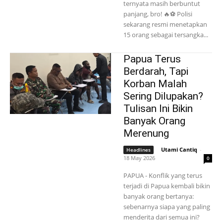
ternyata masih berbuntut
panjang, bro! 🔥⚽ Polisi
sekarang resmi menetapkan
15 orang sebagai tersangka...
Papua Terus
Berdarah, Tapi
Korban Malah
Sering Dilupakan?
Tulisan Ini Bikin
Banyak Orang
Merenung
Utami Cantiq
-
Headlines
18 May 2026
0
PAPUA - Konflik yang terus
terjadi di Papua kembali bikin
banyak orang bertanya:
sebenarnya siapa yang paling
menderita dari semua ini?