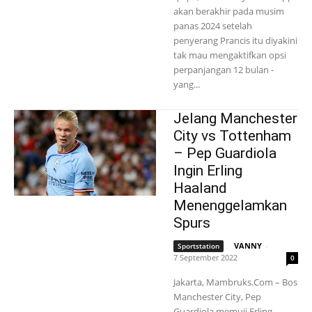
akan berakhir pada musim
panas 2024 setelah
penyerang Prancis itu diyakini
tak mau mengaktifkan opsi
perpanjangan 12 bulan -
yang...
Jelang Manchester
City vs Tottenham
– Pep Guardiola
Ingin Erling
Haaland
Menenggelamkan
Spurs
VANNY
-
Sportstation
7 September 2022
0
Jakarta, Mambruks.Com – Bos
Manchester City, Pep
Guardiola memuji Erling