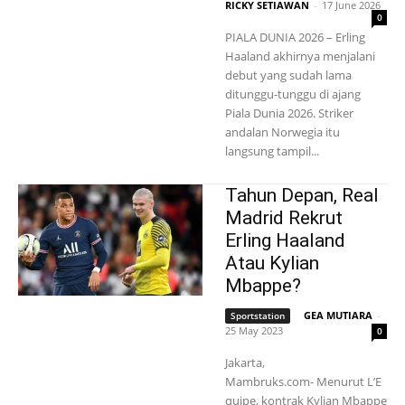
RICKY SETIAWAN
-
17 June 2026
0
PIALA DUNIA 2026 – Erling
Haaland akhirnya menjalani
debut yang sudah lama
ditunggu-tunggu di ajang
Piala Dunia 2026. Striker
andalan Norwegia itu
langsung tampil...
Tahun Depan, Real
Madrid Rekrut
Erling Haaland
Atau Kylian
Mbappe?
GEA MUTIARA
-
Sportstation
25 May 2023
0
Jakarta,
Mambruks.com- Menurut L’E
quipe, kontrak Kylian Mbappe