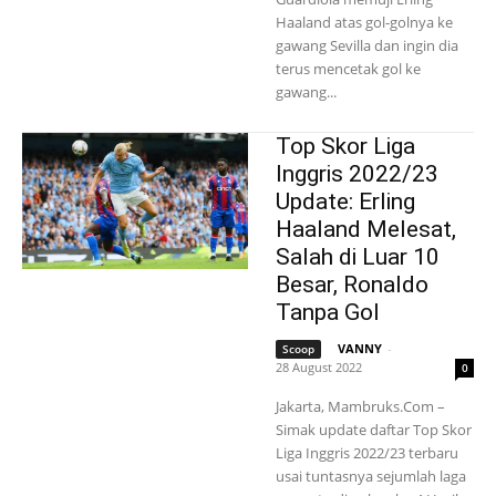
Haaland atas gol-golnya ke
gawang Sevilla dan ingin dia
terus mencetak gol ke
gawang...
Top Skor Liga
Inggris 2022/23
Update: Erling
Haaland Melesat,
Salah di Luar 10
Besar, Ronaldo
Tanpa Gol
VANNY
-
Scoop
28 August 2022
0
Jakarta, Mambruks.Com –
Simak update daftar Top Skor
Liga Inggris 2022/23 terbaru
usai tuntasnya sejumlah laga