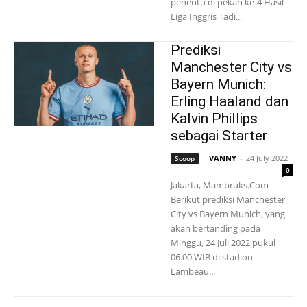
penentu di pekan ke-4 Hasil
Liga Inggris Tadi...
Prediksi
Manchester City vs
Bayern Munich:
Erling Haaland dan
Kalvin Phillips
sebagai Starter
VANNY
-
24 July 2022
Scoop
0
Jakarta, Mambruks.Com –
Berikut prediksi Manchester
City vs Bayern Munich, yang
akan bertanding pada
Minggu, 24 Juli 2022 pukul
06.00 WIB di stadion
Lambeau...