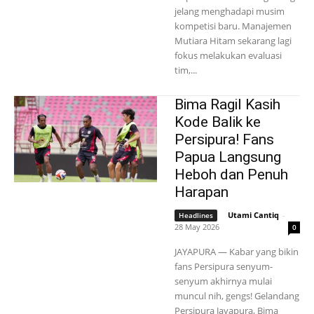
jelang menghadapi musim
kompetisi baru. Manajemen
Mutiara Hitam sekarang lagi
fokus melakukan evaluasi
tim,...
Bima Ragil Kasih
Kode Balik ke
Persipura! Fans
Papua Langsung
Heboh dan Penuh
Harapan
Utami Cantiq
-
Headlines
28 May 2026
0
JAYAPURA — Kabar yang bikin
fans Persipura senyum-
senyum akhirnya mulai
muncul nih, gengs! Gelandang
Persipura Jayapura, Bima