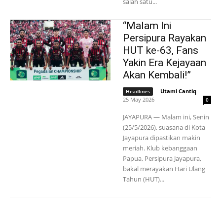
salah satu...
“Malam Ini
Persipura Rayakan
HUT ke-63, Fans
Yakin Era Kejayaan
Akan Kembali!”
Utami Cantiq
-
Headlines
25 May 2026
0
JAYAPURA — Malam ini, Senin
(25/5/2026), suasana di Kota
Jayapura dipastikan makin
meriah. Klub kebanggaan
Papua, Persipura Jayapura,
bakal merayakan Hari Ulang
Tahun (HUT)...