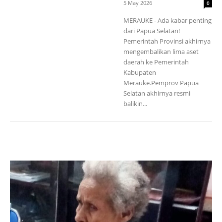
5 May 2026
0
MERAUKE - Ada kabar penting
dari Papua Selatan!
Pemerintah Provinsi akhirnya
mengembalikan lima aset
daerah ke Pemerintah
Kabupaten
Merauke.Pemprov Papua
Selatan akhirnya resmi
balikin...