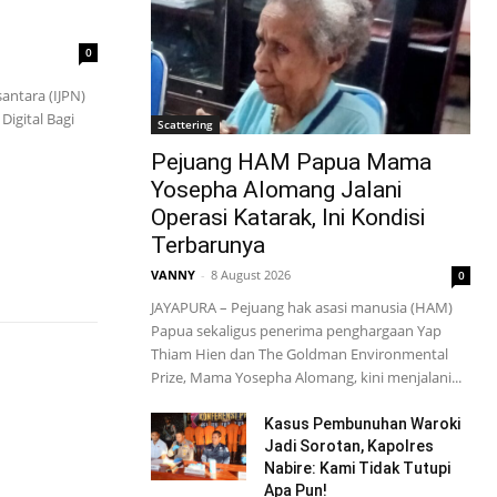
0
antara (IJPN)
Digital Bagi
Scattering
Pejuang HAM Papua Mama
Yosepha Alomang Jalani
Operasi Katarak, Ini Kondisi
Terbarunya
VANNY
-
8 August 2026
0
JAYAPURA – Pejuang hak asasi manusia (HAM)
Papua sekaligus penerima penghargaan Yap
Thiam Hien dan The Goldman Environmental
Prize, Mama Yosepha Alomang, kini menjalani...
Kasus Pembunuhan Waroki
Jadi Sorotan, Kapolres
Nabire: Kami Tidak Tutupi
Apa Pun!