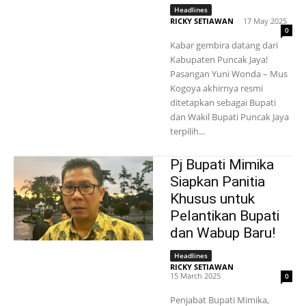
Headlines
RICKY SETIAWAN
-
17 May 2025
0
Kabar gembira datang dari
Kabupaten Puncak Jaya!
Pasangan Yuni Wonda – Mus
Kogoya akhirnya resmi
ditetapkan sebagai Bupati
dan Wakil Bupati Puncak Jaya
terpilih...
Pj Bupati Mimika
Siapkan Panitia
Khusus untuk
Pelantikan Bupati
dan Wabup Baru!
Headlines
RICKY SETIAWAN
-
15 March 2025
0
Penjabat Bupati Mimika,